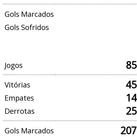
Gols Marcados
Gols Sofridos
JOGOS OFICIAIS + AMISTOSOS
85
Jogos
45
Vitórias
14
Empates
25
Derrotas
207
Gols Marcados