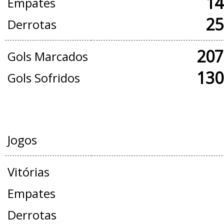
14
Empates
25
Derrotas
207
Gols Marcados
130
Gols Sofridos
AMISTOSOS
Jogos
Vitórias
Empates
Derrotas