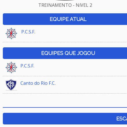
TREINAMENTO - NíVEL 2
EQUIPE ATUAL
P.C.S.F.
EQUIPES QUE JOGOU
P.C.S.F.
Canto do Rio F.C.
ESC