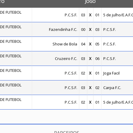
TO
JOGO
DE FUTEBOL
P.C.S.F.
03
X
01
5 de julho/E.A.F.C
DE FUTEBOL
Fazendinha F.C.
00
X
03
P.C.S.F.
DE FUTEBOL
Show de Bola
04
X
05
P.C.S.F.
DE FUTEBOL
Cruzeiro F.C.
03
X
06
P.C.S.F.
DE FUTEBOL
P.C.S.F.
02
X
01
Joga Facil
DE FUTEBOL
P.C.S.F.
03
X
02
Carpa F.C.
DE FUTEBOL
P.C.S.F.
02
X
01
5 de julho/E.A.F.C