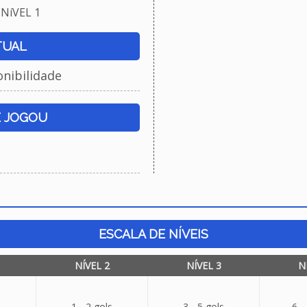
NíVEL 1
TUAL
onibilidade
E JOGOU
ESCALA DE NÍVEIS
NÍVEL 2
NÍVEL 3
N
1 - 2 gols
3 - 5 gols
6 -