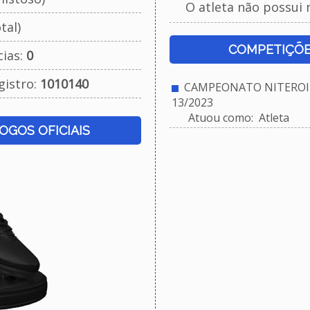
O atleta não possui 
tal)
COMPETIÇÕE
cias:
0
gistro:
1010140
CAMPEONATO NITEROIE
13/2023
Atuou como: Atleta
JOGOS OFICIAIS