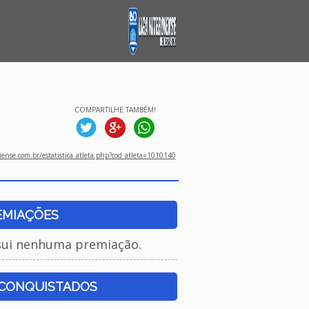
COMPARTILHE TAMBÉM!
ense.com.br/estatistica_atleta.php?cod_atleta=1010140
EMIAÇÕES
sui nenhuma premiação.
 CONQUISTADOS