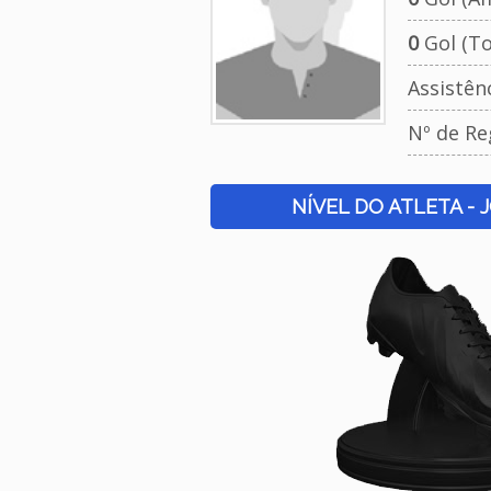
0
Gol (To
Assistên
Nº de Re
NÍVEL DO ATLETA - 