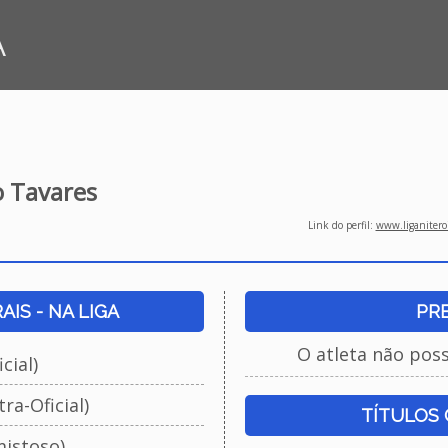
A
 Tavares
Link do perfil:
www.liganiteroi
IS - NA LIGA
PR
O atleta não pos
cial)
ra-Oficial)
TÍTULOS
istoso)