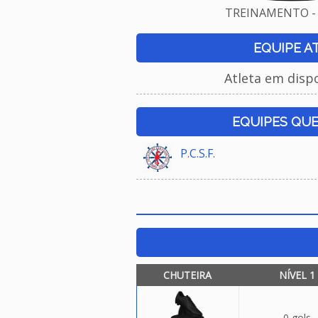
TREINAMENTO - 
EQUIPE A
Atleta em disp
EQUIPES QU
P.C.S.F.
CHUTEIRA
NÍVEL 1
0 gols