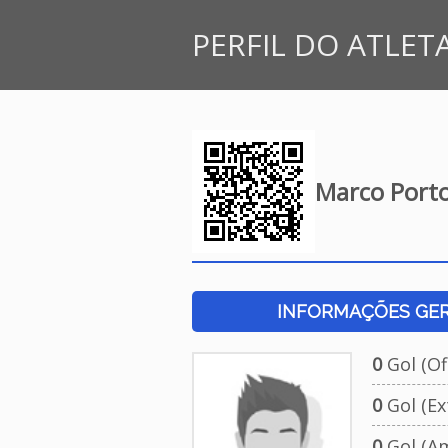
PERFIL DO ATLET
Marco Porto
INFORMAÇÕES GERA
0
Gol (Ofi
0
Gol (Ext
0
Gol (Am