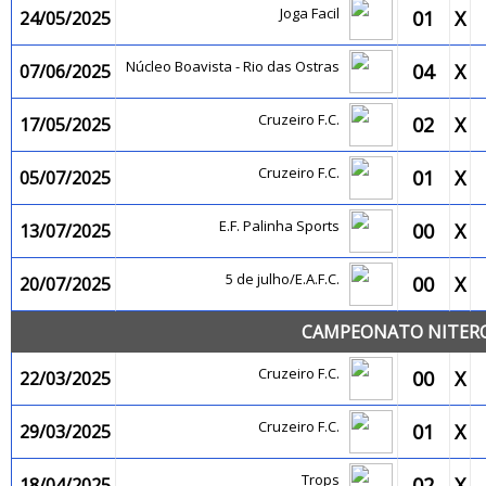
Joga Facil
01
X
24/05/2025
Núcleo Boavista - Rio das Ostras
04
X
07/06/2025
Cruzeiro F.C.
02
X
17/05/2025
Cruzeiro F.C.
01
X
05/07/2025
E.F. Palinha Sports
00
X
13/07/2025
5 de julho/E.A.F.C.
00
X
20/07/2025
CAMPEONATO NITEROI
Cruzeiro F.C.
00
X
22/03/2025
Cruzeiro F.C.
01
X
29/03/2025
Trops
02
X
18/04/2025