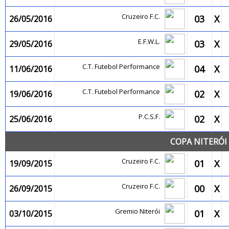
Cruzeiro F.C.
03
X
26/05/2016
E.F.W.L.
03
X
29/05/2016
C.T. Futebol Performance
04
X
11/06/2016
C.T. Futebol Performance
02
X
19/06/2016
P.C.S.F.
02
X
25/06/2016
COPA NITERÓI 
Cruzeiro F.C.
01
X
19/09/2015
Cruzeiro F.C.
00
X
26/09/2015
Gremio Niterói
01
X
03/10/2015