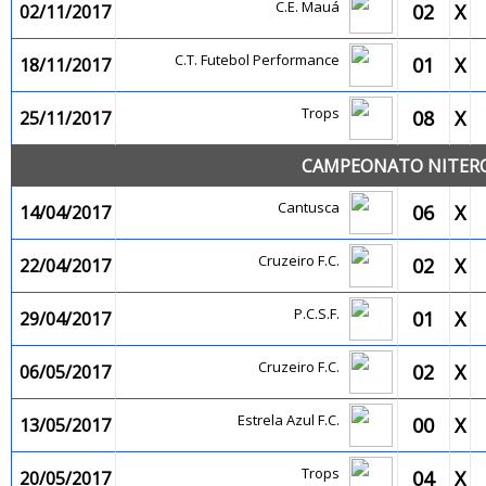
C.E. Mauá
02
X
02/11/2017
C.T. Futebol Performance
01
X
18/11/2017
Trops
08
X
25/11/2017
CAMPEONATO NITEROI
Cantusca
06
X
14/04/2017
Cruzeiro F.C.
02
X
22/04/2017
P.C.S.F.
01
X
29/04/2017
Cruzeiro F.C.
02
X
06/05/2017
Estrela Azul F.C.
00
X
13/05/2017
Trops
04
X
20/05/2017