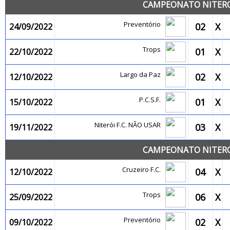
CAMPEONATO NITEROI
Preventório
02
X
24/09/2022
Trops
01
X
22/10/2022
Largo da Paz
02
X
12/10/2022
P.C.S.F.
01
X
15/10/2022
Niterói F.C. NÃO USAR
03
X
19/11/2022
CAMPEONATO NITEROI
Cruzeiro F.C.
04
X
12/10/2022
Trops
06
X
25/09/2022
Preventório
02
X
09/10/2022