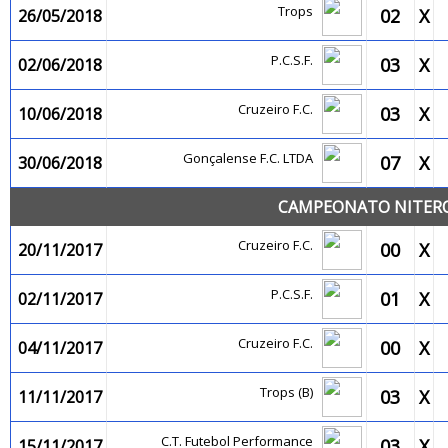
Trops
02
X
26/05/2018
P.C.S.F.
03
X
02/06/2018
Cruzeiro F.C.
03
X
10/06/2018
Gonçalense F.C. LTDA
07
X
30/06/2018
CAMPEONATO NITEROI
Cruzeiro F.C.
00
X
20/11/2017
P.C.S.F.
01
X
02/11/2017
Cruzeiro F.C.
00
X
04/11/2017
Trops (B)
03
X
11/11/2017
C.T. Futebol Performance
03
X
15/11/2017