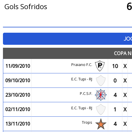
6
Gols Sofridos
JO
COPA N
Praiano F.C.
10
X
11/09/2010
E.C. Tupi - RJ
0
X
09/10/2010
P.C.S.F.
4
X
23/10/2010
E.C. Tupi - RJ
1
X
02/11/2010
Trops
4
X
13/11/2010