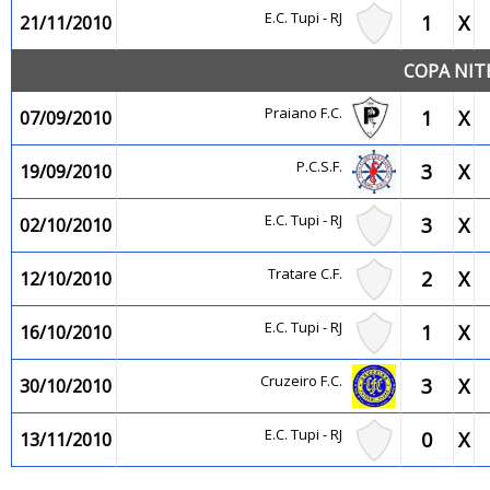
E.C. Tupi - RJ
1
X
21/11/2010
COPA NIT
Praiano F.C.
1
X
07/09/2010
P.C.S.F.
3
X
19/09/2010
E.C. Tupi - RJ
3
X
02/10/2010
Tratare C.F.
2
X
12/10/2010
E.C. Tupi - RJ
1
X
16/10/2010
Cruzeiro F.C.
3
X
30/10/2010
E.C. Tupi - RJ
0
X
13/11/2010