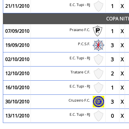
E.C. Tupi - RJ
1
X
21/11/2010
COPA NIT
Praiano F.C.
1
X
07/09/2010
P.C.S.F.
3
X
19/09/2010
E.C. Tupi - RJ
3
X
02/10/2010
Tratare C.F.
2
X
12/10/2010
E.C. Tupi - RJ
1
X
16/10/2010
Cruzeiro F.C.
3
X
30/10/2010
E.C. Tupi - RJ
0
X
13/11/2010