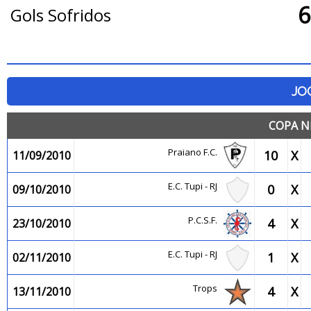
6
Gols Sofridos
JO
COPA N
Praiano F.C.
10
X
11/09/2010
E.C. Tupi - RJ
0
X
09/10/2010
P.C.S.F.
4
X
23/10/2010
E.C. Tupi - RJ
1
X
02/11/2010
Trops
4
X
13/11/2010