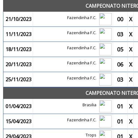
CAMPEONATO NITEROI
Fazendinha F.C.
00
X
21/10/2023
Fazendinha F.C.
03
X
11/11/2023
Fazendinha F.C.
05
X
18/11/2023
Fazendinha F.C.
06
X
20/11/2023
Fazendinha F.C.
03
X
25/11/2023
CAMPEONATO NITEROI
Brasilia
01
X
01/04/2023
Fazendinha F.C.
01
X
15/04/2023
Trops
01
X
29/04/2023