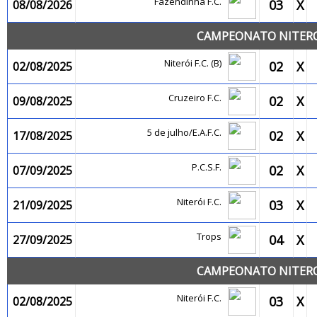
Fazendinha F.C.
03
X
08/08/2026
CAMPEONATO NITEROI
Niterói F.C. (B)
02
X
02/08/2025
Cruzeiro F.C.
02
X
09/08/2025
5 de julho/E.A.F.C.
02
X
17/08/2025
P.C.S.F.
02
X
07/09/2025
Niterói F.C.
03
X
21/09/2025
Trops
04
X
27/09/2025
CAMPEONATO NITEROI
Niterói F.C.
03
X
02/08/2025