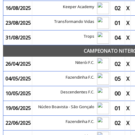
Keeper Academy
02
X
16/08/2025
Transformando Vidas
01
X
23/08/2025
Trops
04
X
31/08/2025
CAMPEONATO NITEROI
Niterói F.C.
02
X
26/04/2025
Fazendinha F.C.
05
X
04/05/2025
Descendentes F.C.
00
X
10/05/2025
Núcleo Boavista - São Gonçalo
01
X
19/06/2025
Fazendinha F.C.
02
X
22/06/2025