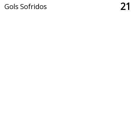
21
Gols Sofridos