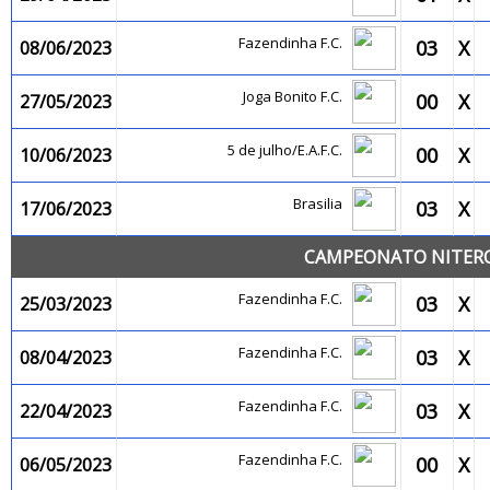
Fazendinha F.C.
03
X
08/06/2023
Joga Bonito F.C.
00
X
27/05/2023
5 de julho/E.A.F.C.
00
X
10/06/2023
Brasilia
03
X
17/06/2023
CAMPEONATO NITEROI
Fazendinha F.C.
03
X
25/03/2023
Fazendinha F.C.
03
X
08/04/2023
Fazendinha F.C.
03
X
22/04/2023
Fazendinha F.C.
00
X
06/05/2023