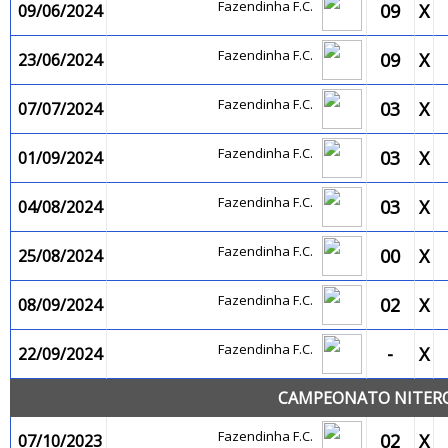
Fazendinha F.C.
09
X
09/06/2024
Fazendinha F.C.
09
X
23/06/2024
Fazendinha F.C.
03
X
07/07/2024
Fazendinha F.C.
03
X
01/09/2024
Fazendinha F.C.
03
X
04/08/2024
Fazendinha F.C.
00
X
25/08/2024
Fazendinha F.C.
02
X
08/09/2024
Fazendinha F.C.
-
X
22/09/2024
CAMPEONATO NITEROI
Fazendinha F.C.
02
X
07/10/2023