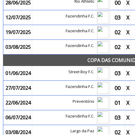
Rio Athletic
00
X
28/06/2025
Fazendinha F.C.
03
X
12/07/2025
Fazendinha F.C.
02
X
19/07/2025
Fazendinha F.C.
02
X
03/08/2025
COPA DAS COMUNID
Street Boy F.C.
03
X
01/06/2024
Fazendinha F.C.
00
X
27/07/2024
Preventório
01
X
22/06/2024
Fazendinha F.C.
03
X
06/07/2024
Largo da Paz
02
X
03/08/2024