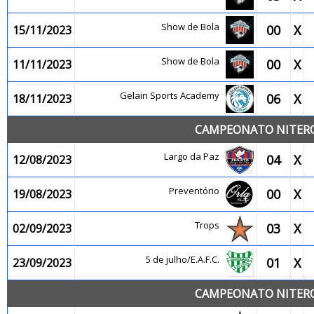
Show de Bola
00
X
15/11/2023
Show de Bola
00
X
11/11/2023
Gelain Sports Academy
06
X
18/11/2023
CAMPEONATO NITEROI
Largo da Paz
04
X
12/08/2023
Preventório
00
X
19/08/2023
Trops
03
X
02/09/2023
5 de julho/E.A.F.C.
01
X
23/09/2023
CAMPEONATO NITEROI