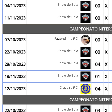
Show de Bola
00
X
04/11/2023
Show de Bola
00
X
11/11/2023
CAMPEONATO NITEROI
Fazendinha F.C.
00
X
07/10/2023
Show de Bola
00
X
22/10/2023
Show de Bola
04
X
28/10/2023
Show de Bola
01
X
18/11/2023
Cruzeiro F.C.
04
X
12/11/2023
CAMPEONATO NITEROI
Show de Bola
03
X
22/10/2023