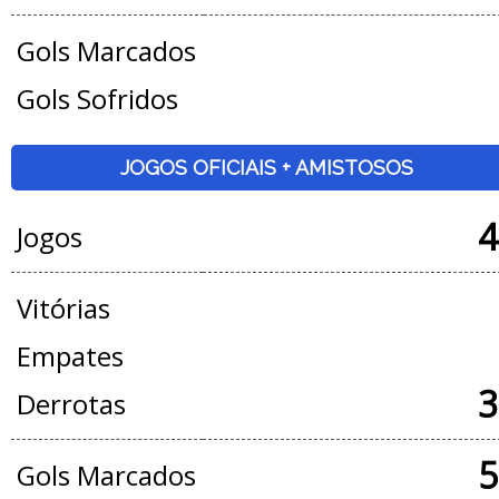
Gols Marcados
Gols Sofridos
JOGOS OFICIAIS + AMISTOSOS
4
Jogos
Vitórias
Empates
3
Derrotas
5
Gols Marcados