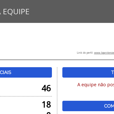
 EQUIPE
Link do perfil:
www.liganiteroi
CIAIS
T
A equipe não pos
46
18
COM