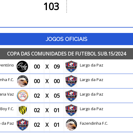
103
JOGOS OFICIAIS
COPA DAS COMUNIDADES DE FUTEBOL SUB.15/2024
ventório
Largo da Paz
00
X
09
inha F.C.
Largo da Paz
00
X
00
aria Vaz
Largo da Paz
02
X
05
 Boy F.C.
Largo da Paz
02
X
01
o da Paz
Fazendinha F.C.
02
X
01