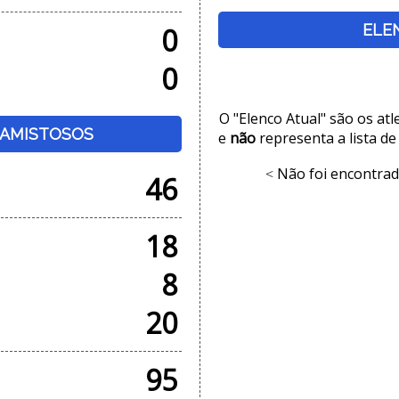
ELE
0
0
O "Elenco Atual" são os at
+ AMISTOSOS
e
não
representa a lista de
Não foi encontrad
<
46
18
8
20
95