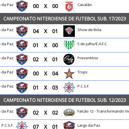
o da Paz
Cavalão
00
X
00
CAMPEONATO NITEROIENSE DE FUTEBOL SUB. 17/2023
o da Paz
Show de Bola
04
X
01
o da Paz
5 de julho/E.A.F.C.
01
X
00
o da Paz
Preventório
02
X
01
o da Paz
Trops
00
X
04
o da Paz
P.C.S.F.
01
X
03
CAMPEONATO NITEROIENSE DE FUTEBOL SUB. 12/2023
o da Paz
Falcão 12 - Transformando Vi
02
X
02
P.C.S.F.
Largo da Paz
07
X
01