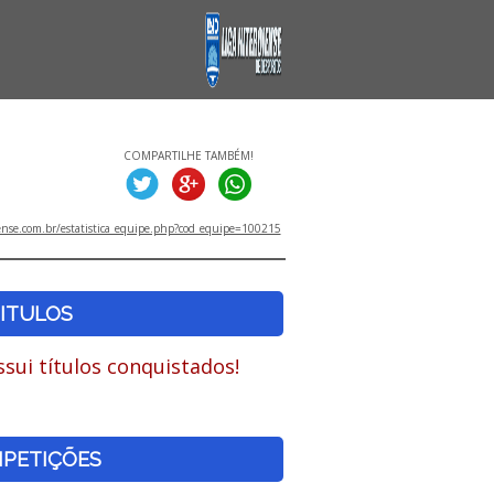
COMPARTILHE TAMBÉM!
ense.com.br/estatistica_equipe.php?cod_equipe=100215
ITULOS
sui títulos conquistados!
PETIÇÕES