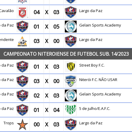
Cavalão
Largo da Paz
04
X
03
o da Paz
Gelain Sports Academy
01
X
05
endente
Largo da Paz
03
X
00
CAMPEONATO NITEROIENSE DE FUTEBOL SUB. 14/2023
o da Paz
Street Boy F.C.
01
X
03
o da Paz
Niterói F.C. NÃO USAR
03
X
00
o da Paz
Gelain Sports Academy
02
X
03
o da Paz
5 de julho/E.A.F.C.
01
X
04
Trops
Largo da Paz
00
X
03