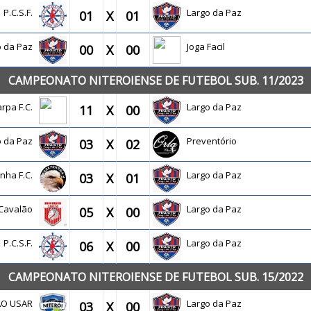
P.C.S.F.
Largo da Paz
01
X
01
o da Paz
Joga Facil
00
X
00
CAMPEONATO NITEROIENSE DE FUTEBOL SUB. 11/2023
arpa F.C.
Largo da Paz
11
X
00
o da Paz
Preventório
03
X
02
inha F.C.
Largo da Paz
03
X
01
Cavalão
Largo da Paz
05
X
00
P.C.S.F.
Largo da Paz
06
X
00
CAMPEONATO NITEROIENSE DE FUTEBOL SUB. 15/2022
 NÃO USAR
Largo da Paz
03
X
00