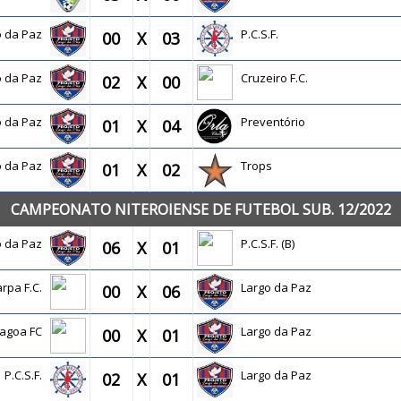
o da Paz
P.C.S.F.
00
X
03
o da Paz
Cruzeiro F.C.
02
X
00
o da Paz
Preventório
01
X
04
o da Paz
Trops
01
X
02
CAMPEONATO NITEROIENSE DE FUTEBOL SUB. 12/2022
o da Paz
P.C.S.F. (B)
06
X
01
arpa F.C.
Largo da Paz
00
X
06
Lagoa FC
Largo da Paz
00
X
01
P.C.S.F.
Largo da Paz
02
X
01