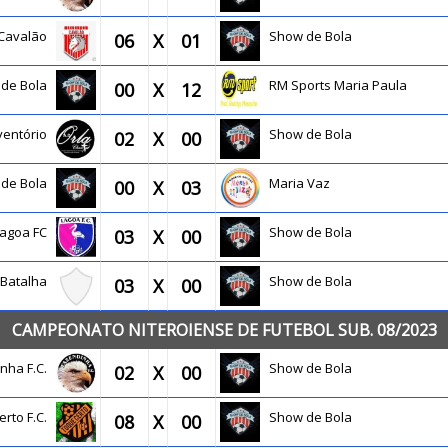
Cavalão
Show de Bola
06
X
01
 de Bola
RM Sports Maria Paula
00
X
12
ventório
Show de Bola
02
X
00
 de Bola
Maria Vaz
00
X
03
Lagoa FC
Show de Bola
03
X
00
a Batalha
Show de Bola
03
X
00
CAMPEONATO NITEROIENSE DE FUTEBOL SUB. 08/2023
inha F.C.
Show de Bola
02
X
00
erto F.C.
Show de Bola
08
X
00