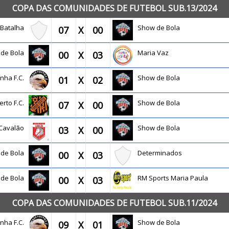
COPA DAS COMUNIDADES DE FUTEBOL SUB.13/2024
a Batalha
Show de Bola
07
X
00
 de Bola
Maria Vaz
00
X
03
inha F.C.
Show de Bola
01
X
02
erto F.C.
Show de Bola
07
X
00
Cavalão
Show de Bola
03
X
00
 de Bola
Determinados
00
X
03
 de Bola
RM Sports Maria Paula
00
X
03
COPA DAS COMUNIDADES DE FUTEBOL SUB.11/2024
inha F.C.
Show de Bola
09
X
01