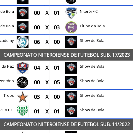
 de Bola
Niterói F.C.
00
X
01
 de Bola
Clube da Bola
00
X
03
 Academy
Show de Bola
06
X
00
CAMPEONATO NITEROIENSE DE FUTEBOL SUB. 17/2023
o da Paz
Show de Bola
04
X
01
ventório
Show de Bola
00
X
05
Trops
Show de Bola
03
X
00
o/E.A.F.C.
Show de Bola
01
X
01
CAMPEONATO NITEROIENSE DE FUTEBOL SUB. 11/2022