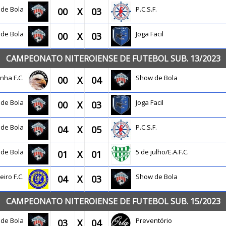
 de Bola
P.C.S.F.
00
X
03
 de Bola
Joga Facil
00
X
03
CAMPEONATO NITEROIENSE DE FUTEBOL SUB. 13/2023
inha F.C.
Show de Bola
00
X
04
 de Bola
Joga Facil
00
X
03
 de Bola
P.C.S.F.
04
X
05
 de Bola
5 de julho/E.A.F.C.
01
X
01
eiro F.C.
Show de Bola
04
X
03
CAMPEONATO NITEROIENSE DE FUTEBOL SUB. 15/2023
 de Bola
Preventório
03
X
04