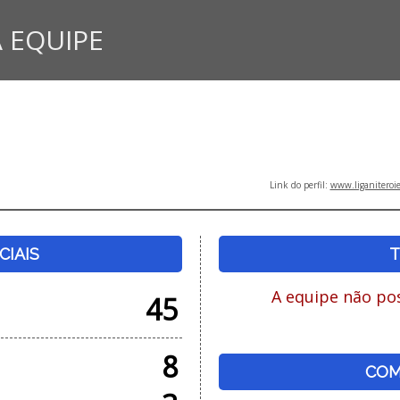
 EQUIPE
Link do perfil:
www.liganiteroi
CIAIS
T
A equipe não pos
45
8
COM