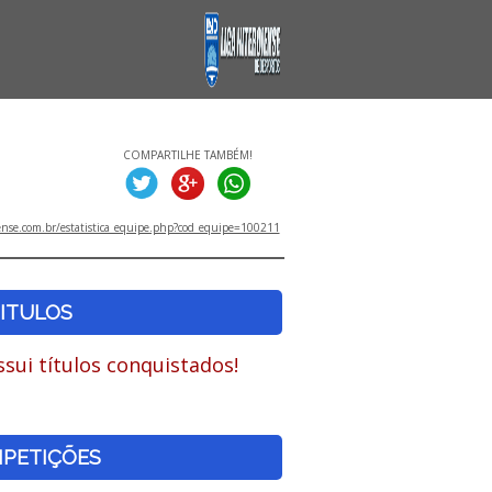
COMPARTILHE TAMBÉM!
ense.com.br/estatistica_equipe.php?cod_equipe=100211
ITULOS
sui títulos conquistados!
PETIÇÕES