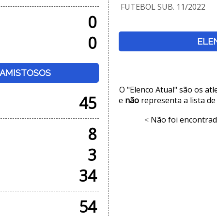
FUTEBOL SUB. 11/2022
0
0
ELE
+ AMISTOSOS
O "Elenco Atual" são os at
45
e
não
representa a lista de
Não foi encontrad
<
8
3
34
54