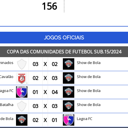
156
JOGOS OFICIAIS
COPA DAS COMUNIDADES DE FUTEBOL SUB.15/2024
minados
Show de Bola
03
X
02
Cavalão
Show de Bola
02
X
03
Lagoa FC
Show de Bola
01
X
04
a Batalha
Show de Bola
03
X
03
 de Bola
Lagoa FC
02
X
01