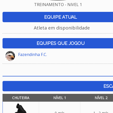
TREINAMENTO - NíVEL 1
EQUIPE ATUAL
Atleta em disponibilidade
EQUIPES QUE JOGOU
Fazendinha F.C.
ESC
CHUTEIRA
NÍVEL 1
NÍVEL 2
0 gols
1 - 2 gols