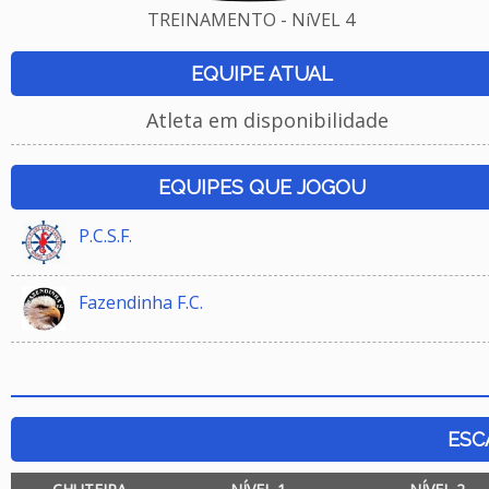
TREINAMENTO - NíVEL 4
EQUIPE ATUAL
Atleta em disponibilidade
EQUIPES QUE JOGOU
P.C.S.F.
Fazendinha F.C.
ESC