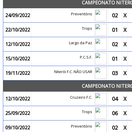
CAMPEONATO NITEROI
Preventório
02
X
24/09/2022
Trops
01
X
22/10/2022
Largo da Paz
02
X
12/10/2022
P.C.S.F.
01
X
15/10/2022
Niterói F.C. NÃO USAR
03
X
19/11/2022
CAMPEONATO NITEROI
Cruzeiro F.C.
04
X
12/10/2022
Trops
06
X
25/09/2022
Preventório
02
X
09/10/2022