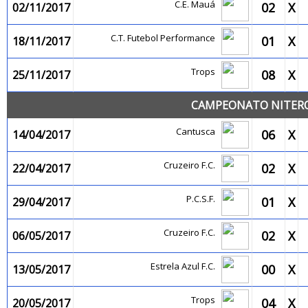
C.E. Mauá
02
X
02/11/2017
C.T. Futebol Performance
01
X
18/11/2017
Trops
08
X
25/11/2017
CAMPEONATO NITEROI
Cantusca
06
X
14/04/2017
Cruzeiro F.C.
02
X
22/04/2017
P.C.S.F.
01
X
29/04/2017
Cruzeiro F.C.
02
X
06/05/2017
Estrela Azul F.C.
00
X
13/05/2017
Trops
04
X
20/05/2017