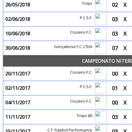
Trops
02
X
26/05/2018
P.C.S.F.
03
X
02/06/2018
Cruzeiro F.C.
03
X
10/06/2018
Gonçalense F.C. LTDA
07
X
30/06/2018
CAMPEONATO NITEROI
Cruzeiro F.C.
00
X
20/11/2017
P.C.S.F.
01
X
02/11/2017
Cruzeiro F.C.
00
X
04/11/2017
Trops (B)
03
X
11/11/2017
C.T. Futebol Performance
03
X
15/11/2017