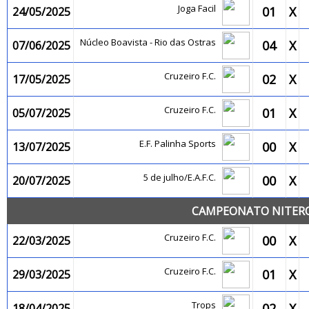
Joga Facil
01
X
24/05/2025
Núcleo Boavista - Rio das Ostras
04
X
07/06/2025
Cruzeiro F.C.
02
X
17/05/2025
Cruzeiro F.C.
01
X
05/07/2025
E.F. Palinha Sports
00
X
13/07/2025
5 de julho/E.A.F.C.
00
X
20/07/2025
CAMPEONATO NITEROI
Cruzeiro F.C.
00
X
22/03/2025
Cruzeiro F.C.
01
X
29/03/2025
Trops
02
X
18/04/2025