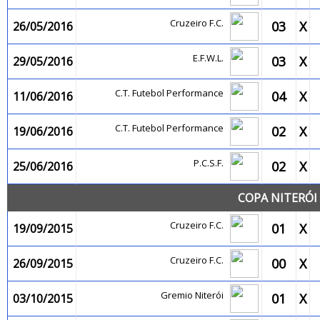
Cruzeiro F.C.
03
X
26/05/2016
E.F.W.L.
03
X
29/05/2016
C.T. Futebol Performance
04
X
11/06/2016
C.T. Futebol Performance
02
X
19/06/2016
P.C.S.F.
02
X
25/06/2016
COPA NITERÓI 
Cruzeiro F.C.
01
X
19/09/2015
Cruzeiro F.C.
00
X
26/09/2015
Gremio Niterói
01
X
03/10/2015