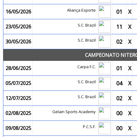
Aliança Esporte
01
X
16/05/2026
S.C. Brazil
11
X
23/05/2026
S.C. Brazil
02
X
30/05/2026
CAMPEONATO NITEROI
Carpa F.C.
01
X
28/06/2025
S.C. Brazil
04
X
05/07/2025
S.C. Brazil
02
X
12/07/2025
Gelain Sports Academy
00
X
02/08/2025
P.C.S.F.
00
X
09/08/2025