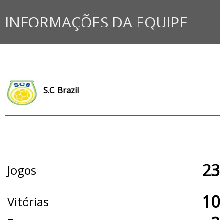
INFORMAÇÕES DA EQUIPE
S.C. Brazil
JOGOS OFICIAIS
23
Jogos
10
Vitórias