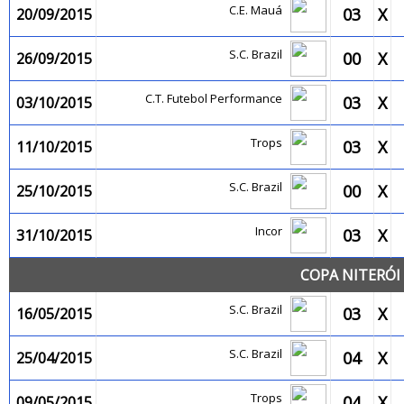
C.E. Mauá
03
X
20/09/2015
S.C. Brazil
00
X
26/09/2015
C.T. Futebol Performance
03
X
03/10/2015
Trops
03
X
11/10/2015
S.C. Brazil
00
X
25/10/2015
Incor
03
X
31/10/2015
COPA NITERÓI 
S.C. Brazil
03
X
16/05/2015
S.C. Brazil
04
X
25/04/2015
Trops
04
X
09/05/2015