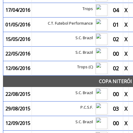
Trops
04
X
17/04/2016
C.T. Futebol Performance
01
X
01/05/2016
S.C. Brazil
02
X
15/05/2016
S.C. Brazil
00
X
22/05/2016
Trops (C)
02
X
12/06/2016
COPA NITERÓI 
S.C. Brazil
00
X
22/08/2015
P.C.S.F.
03
X
29/08/2015
S.C. Brazil
00
X
12/09/2015