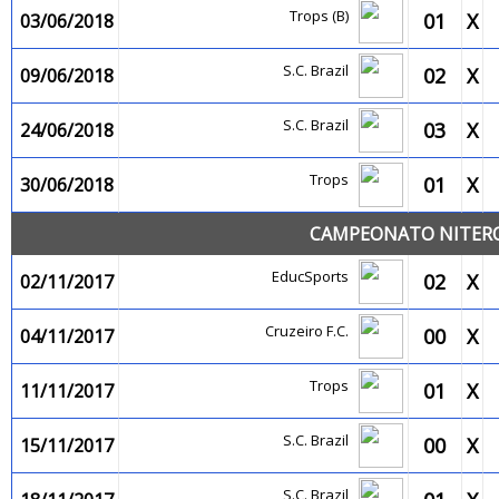
Trops (B)
01
X
03/06/2018
S.C. Brazil
02
X
09/06/2018
S.C. Brazil
03
X
24/06/2018
Trops
01
X
30/06/2018
CAMPEONATO NITEROI
EducSports
02
X
02/11/2017
Cruzeiro F.C.
00
X
04/11/2017
Trops
01
X
11/11/2017
S.C. Brazil
00
X
15/11/2017
S.C. Brazil