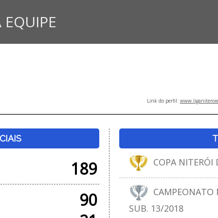
 EQUIPE
Link do perfil:
www.liganiteroi
CIAIS
T
COPA NITERÓI D
189
CAMPEONATO N
90
SUB. 13/2018