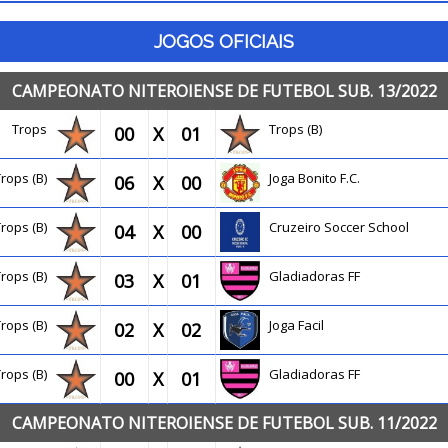
JOGOS OFICIAIS
CAMPEONATO NITEROIENSE DE FUTEBOL SUB. 13/2022
Trops
Trops (B)
00
X
01
Trops (B)
Joga Bonito F.C.
06
X
00
Trops (B)
Cruzeiro Soccer School
04
X
00
Trops (B)
Gladiadoras FF
03
X
01
Trops (B)
Joga Facil
02
X
02
Trops (B)
Gladiadoras FF
00
X
01
CAMPEONATO NITEROIENSE DE FUTEBOL SUB. 11/2022