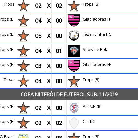
Trops
Trops (B)
02
X
02
Trops (B)
Gladiadoras FF
04
X
00
Trops (B)
Fazendinha F.C.
06
X
00
Trops (B)
Show de Bola
04
X
01
Trops (B)
Gladiadoras FF
03
X
00
Trops
Trops (B)
04
X
00
COPA NITERÓI DE FUTEBOL SUB. 11/2019
Trops (B)
P.C.S.F. (B)
02
X
00
Trops (B)
C.T.T.C.
02
X
02
C. Brazil
Trops (B)