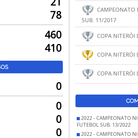
21
CAMPEONATO N
78
SUB. 11/2017
460
COPA NITERÓI D
410
COPA NITERÓI D
SOS
COPA NITERÓI D
0
COM
0
0
2022 - CAMPEONATO NI
FUTEBOL SUB. 13/2022
0
2022 - CAMPEONATO NI