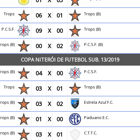
01
X
03
Trops
Trops (B)
06
X
01
P.C.S.F.
Trops (B)
09
X
00
Trops (B)
P.C.S.F. (B)
00
X
02
COPA NITERÓI DE FUTEBOL SUB. 13/2019
Trops (B)
P.C.S.F.
04
X
00
Trops
Trops (B)
03
X
01
Trops (B)
Estrela Azul F.C.
03
X
02
Trops (B)
Paduano E.C.
01
X
00
Trops (B)
C.T.T.C.
03
X
01