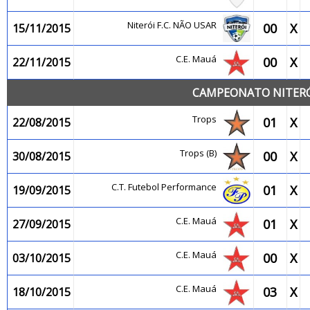
Niterói F.C. NÃO USAR
00
X
15/11/2015
C.E. Mauá
00
X
22/11/2015
CAMPEONATO NITERÓI
Trops
01
X
22/08/2015
Trops (B)
00
X
30/08/2015
C.T. Futebol Performance
01
X
19/09/2015
C.E. Mauá
01
X
27/09/2015
C.E. Mauá
00
X
03/10/2015
C.E. Mauá
03
X
18/10/2015