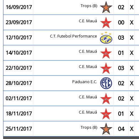
Trops (B)
02
X
16/09/2017
C.E. Mauá
00
X
23/09/2017
C.T. Futebol Performance
03
X
12/10/2017
C.E. Mauá
01
X
14/10/2017
C.E. Mauá
03
X
22/10/2017
Paduano E.C.
02
X
28/10/2017
C.E. Mauá
02
X
02/11/2017
C.E. Mauá
01
X
18/11/2017
Trops (B)
04
X
25/11/2017