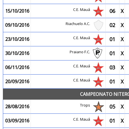
C.E. Mauá
06
X
15/10/2016
Riachuelo A.C.
02
X
09/10/2016
C.E. Mauá
01
X
23/10/2016
Praiano F.C.
01
X
30/10/2016
C.E. Mauá
03
X
06/11/2016
C.E. Mauá
01
X
20/09/2016
CAMPEONATO NITEROI
Trops
05
X
28/08/2016
C.E. Mauá
01
X
03/09/2016