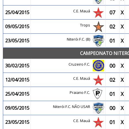
C.E. Mauá
07
X
25/04/2015
Trops
02
X
09/05/2015
Niterói F.C. (B)
01
X
23/05/2015
CAMPEONATO NITERÓI
Cruzeiro F.C.
00
X
30/02/2015
C.E. Mauá
02
X
12/04/2015
Praiano F.C.
01
X
25/04/2015
Niterói F.C. NÃO USAR
00
X
09/05/2015
C.E. Mauá
01
X
23/05/2015