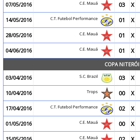
C.E. Mauá
03
X
07/05/2016
C.T. Futebol Performance
01
X
14/05/2016
C.E. Mauá
01
X
28/05/2016
C.E. Mauá
01
X
04/06/2016
COPA NITERÓI
S.C. Brazil
03
X
03/04/2016
Trops
00
X
10/04/2016
C.T. Futebol Performance
02
X
17/04/2016
C.E. Mauá
00
X
01/05/2016
C.E. Mauá
02
X
15/05/2016