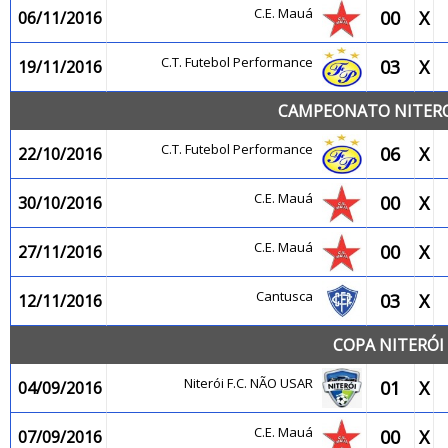
C.E. Mauá
00
X
06/11/2016
C.T. Futebol Performance
03
X
19/11/2016
CAMPEONATO NITEROI
C.T. Futebol Performance
06
X
22/10/2016
C.E. Mauá
00
X
30/10/2016
C.E. Mauá
00
X
27/11/2016
Cantusca
03
X
12/11/2016
COPA NITERÓI 
Niterói F.C. NÃO USAR
01
X
04/09/2016
C.E. Mauá
00
X
07/09/2016