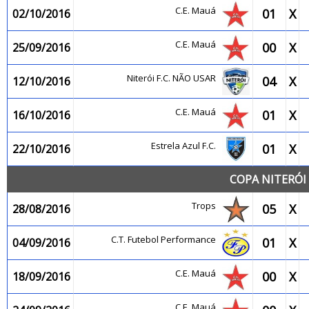
C.E. Mauá
01
X
02/10/2016
C.E. Mauá
00
X
25/09/2016
Niterói F.C. NÃO USAR
04
X
12/10/2016
C.E. Mauá
01
X
16/10/2016
Estrela Azul F.C.
01
X
22/10/2016
COPA NITERÓI 
Trops
05
X
28/08/2016
C.T. Futebol Performance
01
X
04/09/2016
C.E. Mauá
00
X
18/09/2016
C.E. Mauá