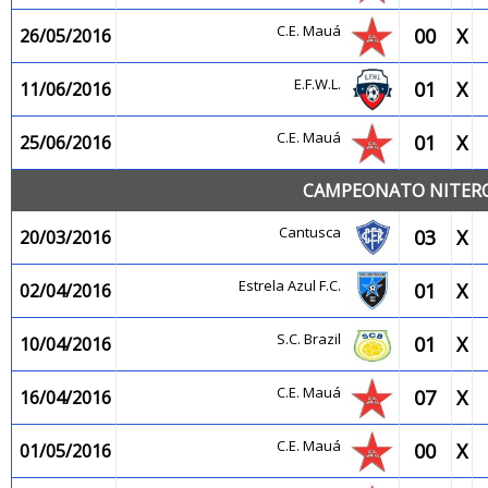
C.E. Mauá
00
X
26/05/2016
E.F.W.L.
01
X
11/06/2016
C.E. Mauá
01
X
25/06/2016
CAMPEONATO NITEROI
Cantusca
03
X
20/03/2016
Estrela Azul F.C.
01
X
02/04/2016
S.C. Brazil
01
X
10/04/2016
C.E. Mauá
07
X
16/04/2016
C.E. Mauá
00
X
01/05/2016