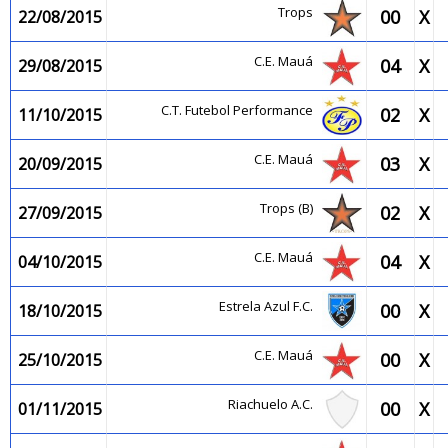
Trops
00
X
22/08/2015
C.E. Mauá
04
X
29/08/2015
C.T. Futebol Performance
02
X
11/10/2015
C.E. Mauá
03
X
20/09/2015
Trops (B)
02
X
27/09/2015
C.E. Mauá
04
X
04/10/2015
Estrela Azul F.C.
00
X
18/10/2015
C.E. Mauá
00
X
25/10/2015
Riachuelo A.C.
00
X
01/11/2015