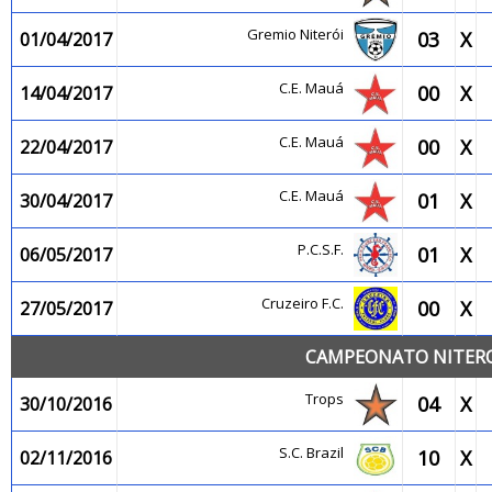
Gremio Niterói
03
X
01/04/2017
C.E. Mauá
00
X
14/04/2017
C.E. Mauá
00
X
22/04/2017
C.E. Mauá
01
X
30/04/2017
P.C.S.F.
01
X
06/05/2017
Cruzeiro F.C.
00
X
27/05/2017
CAMPEONATO NITEROI
Trops
04
X
30/10/2016
S.C. Brazil
10
X
02/11/2016