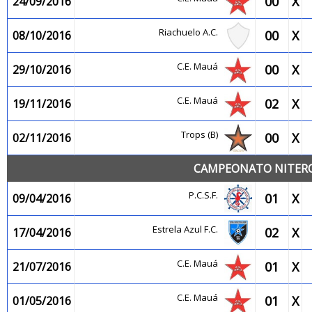
00
X
24/09/2016
Riachuelo A.C.
00
X
08/10/2016
C.E. Mauá
00
X
29/10/2016
C.E. Mauá
02
X
19/11/2016
Trops (B)
00
X
02/11/2016
CAMPEONATO NITEROI
P.C.S.F.
01
X
09/04/2016
Estrela Azul F.C.
02
X
17/04/2016
C.E. Mauá
01
X
21/07/2016
C.E. Mauá
01
X
01/05/2016