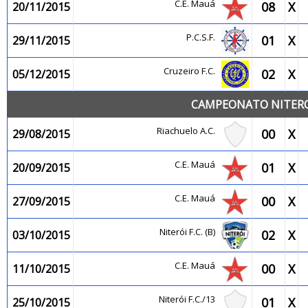
C.E. Mauá
08
X
20/11/2015
P.C.S.F.
01
X
29/11/2015
Cruzeiro F.C.
02
X
05/12/2015
CAMPEONATO NITEROI
Riachuelo A.C.
00
X
29/08/2015
C.E. Mauá
01
X
20/09/2015
C.E. Mauá
00
X
27/09/2015
Niterói F.C. (B)
02
X
03/10/2015
C.E. Mauá
00
X
11/10/2015
Niterói F.C./13
01
X
25/10/2015