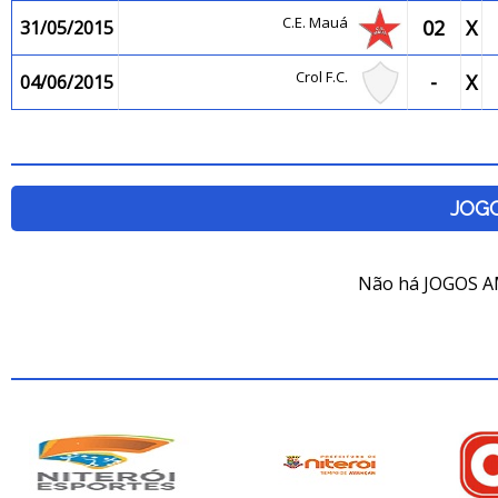
C.E. Mauá
02
X
31/05/2015
Crol F.C.
-
X
04/06/2015
JOG
Não há JOGOS A