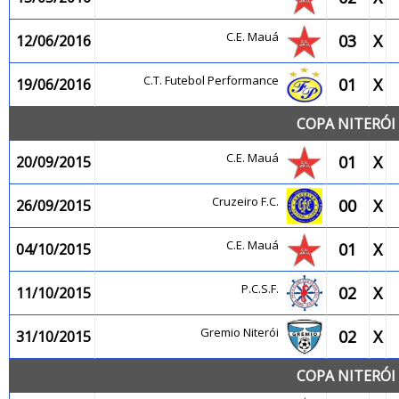
C.E. Mauá
03
X
12/06/2016
C.T. Futebol Performance
01
X
19/06/2016
COPA NITERÓI 
C.E. Mauá
01
X
20/09/2015
Cruzeiro F.C.
00
X
26/09/2015
C.E. Mauá
01
X
04/10/2015
P.C.S.F.
02
X
11/10/2015
Gremio Niterói
02
X
31/10/2015
COPA NITERÓI 