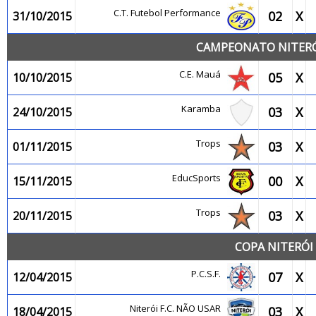
C.T. Futebol Performance
02
X
31/10/2015
CAMPEONATO NITERÓI
C.E. Mauá
05
X
10/10/2015
Karamba
03
X
24/10/2015
Trops
03
X
01/11/2015
EducSports
00
X
15/11/2015
Trops
03
X
20/11/2015
COPA NITERÓI 
P.C.S.F.
07
X
12/04/2015
Niterói F.C. NÃO USAR
03
X
18/04/2015