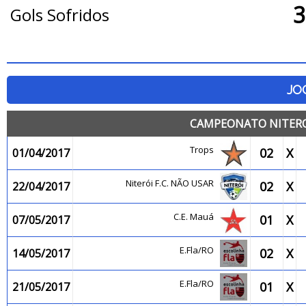
3
Gols Sofridos
JO
CAMPEONATO NITEROI
Trops
02
X
01/04/2017
Niterói F.C. NÃO USAR
02
X
22/04/2017
C.E. Mauá
01
X
07/05/2017
E.Fla/RO
02
X
14/05/2017
E.Fla/RO
01
X
21/05/2017