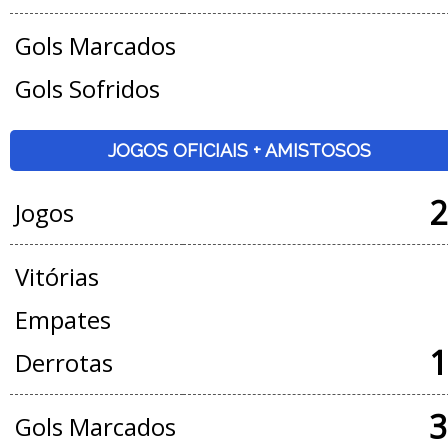
Gols Marcados
Gols Sofridos
JOGOS OFICIAIS + AMISTOSOS
2
Jogos
Vitórias
Empates
1
Derrotas
3
Gols Marcados