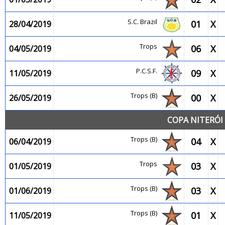
S.C. Brazil
01
X
28/04/2019
Trops
06
X
04/05/2019
P.C.S.F.
09
X
11/05/2019
Trops (B)
00
X
26/05/2019
COPA NITERÓI 
Trops (B)
04
X
06/04/2019
Trops
03
X
01/05/2019
Trops (B)
03
X
01/06/2019
Trops (B)
01
X
11/05/2019