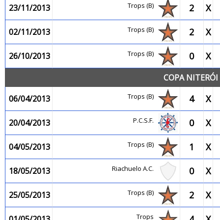
Trops (B)
2
X
23/11/2013
Trops (B)
2
X
02/11/2013
Trops (B)
0
X
26/10/2013
COPA NITERÓI 
Trops (B)
4
X
06/04/2013
P.C.S.F.
0
X
20/04/2013
Trops (B)
1
X
04/05/2013
Riachuelo A.C.
0
X
18/05/2013
Trops (B)
2
X
25/05/2013
Trops
4
X
01/05/2013