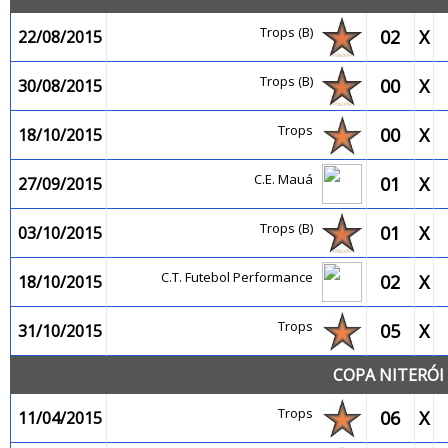
Trops (B)
02
X
22/08/2015
Trops (B)
00
X
30/08/2015
Trops
00
X
18/10/2015
C.E. Mauá
01
X
27/09/2015
Trops (B)
01
X
03/10/2015
C.T. Futebol Performance
02
X
18/10/2015
Trops
05
X
31/10/2015
COPA NITERÓI 
Trops
06
X
11/04/2015