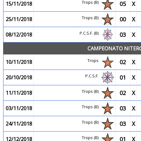
Trops (B)
05
X
15/11/2018
Trops (B)
00
X
25/11/2018
P.C.S.F. (B)
03
X
08/12/2018
CAMPEONATO NITEROI
Trops
02
X
10/11/2018
P.C.S.F.
01
X
20/10/2018
Trops (B)
02
X
11/11/2018
Trops (B)
03
X
03/11/2018
Trops (B)
03
X
24/11/2018
Trops (B)
01
X
12/12/2018