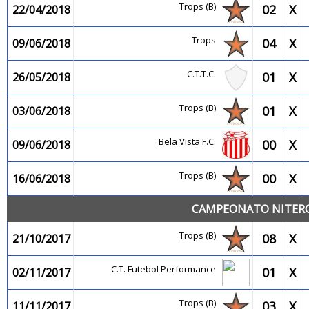
Trops (B)
02
X
22/04/2018
Trops
04
X
09/06/2018
C.T.T.C.
01
X
26/05/2018
Trops (B)
01
X
03/06/2018
Bela Vista F.C.
00
X
09/06/2018
Trops (B)
00
X
16/06/2018
CAMPEONATO NITEROI
Trops (B)
08
X
21/10/2017
C.T. Futebol Performance
01
X
02/11/2017
Trops (B)
03
X
11/11/2017