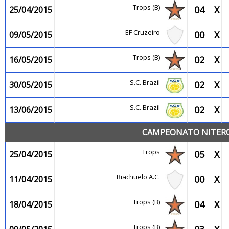
Trops (B)
04
X
25/04/2015
EF Cruzeiro
00
X
09/05/2015
Trops (B)
02
X
16/05/2015
S.C. Brazil
02
X
30/05/2015
S.C. Brazil
02
X
13/06/2015
CAMPEONATO NITEROI
Trops
05
X
25/04/2015
Riachuelo A.C.
00
X
11/04/2015
Trops (B)
04
X
18/04/2015
Trops (B)