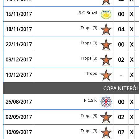
S.C. Brazil
00
X
15/11/2017
Trops (B)
04
X
18/11/2017
Trops (B)
00
X
22/11/2017
Trops (B)
02
X
03/12/2017
Trops
-
X
10/12/2017
COPA NITERÓI 
P.C.S.F.
00
X
26/08/2017
Trops (B)
02
X
02/09/2017
Trops (B)
02
X
16/09/2017