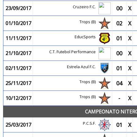
Cruzeiro F.C.
00
X
23/09/2017
Trops (B)
02
X
01/10/2017
EducSports
01
X
11/11/2017
C.T. Futebol Performance
00
X
21/10/2017
Estrela Azul F.C.
01
X
02/11/2017
Trops (B)
04
X
25/11/2017
Trops (B)
-
X
10/12/2017
CAMPEONATO NITEROI
P.C.S.F.
01
X
25/03/2017