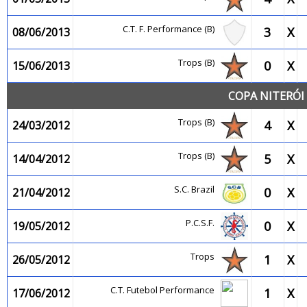
C.T. F. Performance (B)
3
X
08/06/2013
Trops (B)
0
X
15/06/2013
COPA NITERÓI 
Trops (B)
4
X
24/03/2012
Trops (B)
5
X
14/04/2012
S.C. Brazil
0
X
21/04/2012
P.C.S.F.
0
X
19/05/2012
Trops
1
X
26/05/2012
C.T. Futebol Performance
1
X
17/06/2012