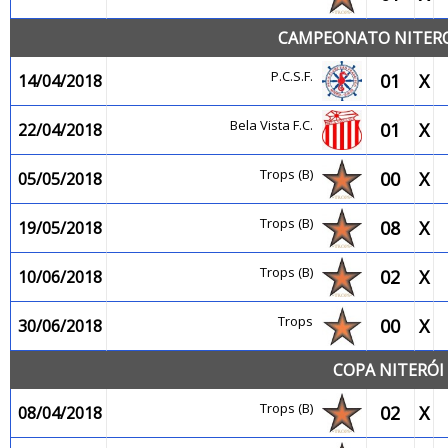
CAMPEONATO NITEROI
P.C.S.F.
01
X
14/04/2018
Bela Vista F.C.
01
X
22/04/2018
Trops (B)
00
X
05/05/2018
Trops (B)
08
X
19/05/2018
Trops (B)
02
X
10/06/2018
Trops
00
X
30/06/2018
COPA NITERÓI 
Trops (B)
02
X
08/04/2018