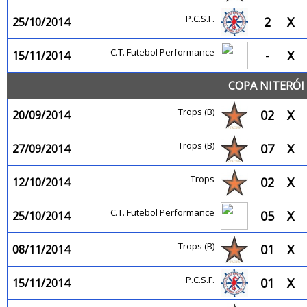
P.C.S.F.
2
X
25/10/2014
C.T. Futebol Performance
-
X
15/11/2014
COPA NITERÓI 
Trops (B)
02
X
20/09/2014
Trops (B)
07
X
27/09/2014
Trops
02
X
12/10/2014
C.T. Futebol Performance
05
X
25/10/2014
Trops (B)
01
X
08/11/2014
P.C.S.F.
01
X
15/11/2014