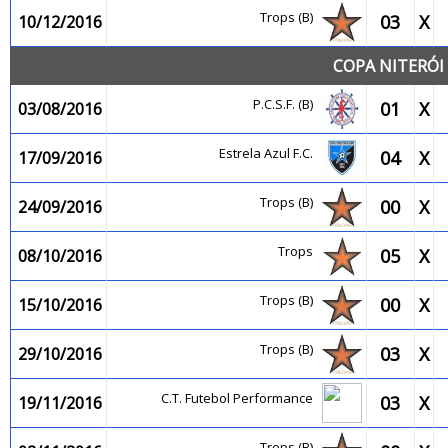
Trops (B)
03
X
10/12/2016
COPA NITERÓI 
P.C.S.F. (B)
01
X
03/08/2016
Estrela Azul F.C.
04
X
17/09/2016
Trops (B)
00
X
24/09/2016
Trops
05
X
08/10/2016
Trops (B)
00
X
15/10/2016
Trops (B)
03
X
29/10/2016
C.T. Futebol Performance
03
X
19/11/2016
Trops (B)