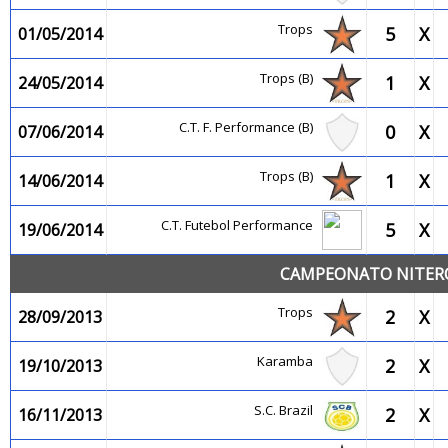
Trops
5
X
01/05/2014
Trops (B)
1
X
24/05/2014
C.T. F. Performance (B)
0
X
07/06/2014
Trops (B)
1
X
14/06/2014
C.T. Futebol Performance
5
X
19/06/2014
CAMPEONATO NITEROI
Trops
2
X
28/09/2013
Karamba
2
X
19/10/2013
S.C. Brazil
2
X
16/11/2013