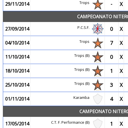
Trops
-
X
29/11/2014
CAMPEOANATO NITEROI
P.C.S.F.
0
X
27/09/2014
Trops
7
X
04/10/2014
Trops (B)
0
X
11/10/2014
Trops (B)
1
X
18/10/2014
Trops (B)
3
X
25/10/2014
Karamba
4
X
01/11/2014
CAMPEONATO NITEROI
C.T. F. Performance (B)
1
X
17/05/2014