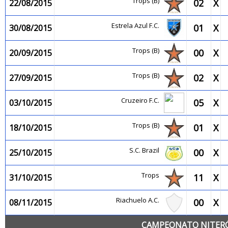
Trops (B)
02
X
22/08/2015
Estrela Azul F.C.
01
X
30/08/2015
Trops (B)
00
X
20/09/2015
Trops (B)
02
X
27/09/2015
Cruzeiro F.C.
05
X
03/10/2015
Trops (B)
01
X
18/10/2015
S.C. Brazil
00
X
25/10/2015
Trops
11
X
31/10/2015
Riachuelo A.C.
00
X
08/11/2015
CAMPEONATO NITERÓI