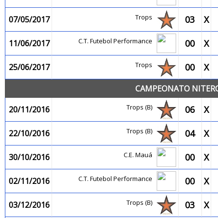
Trops
03
X
07/05/2017
C.T. Futebol Performance
00
X
11/06/2017
Trops
00
X
25/06/2017
CAMPEONATO NITEROI
Trops (B)
06
X
20/11/2016
Trops (B)
04
X
22/10/2016
C.E. Mauá
00
X
30/10/2016
C.T. Futebol Performance
00
X
02/11/2016
Trops (B)
03
X
03/12/2016