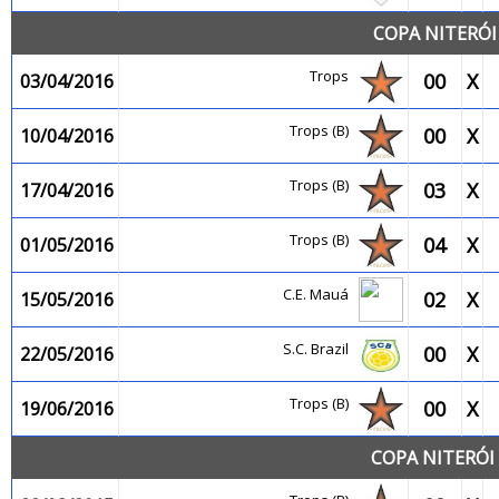
COPA NITERÓI
Trops
00
X
03/04/2016
Trops (B)
00
X
10/04/2016
Trops (B)
03
X
17/04/2016
Trops (B)
04
X
01/05/2016
C.E. Mauá
02
X
15/05/2016
S.C. Brazil
00
X
22/05/2016
Trops (B)
00
X
19/06/2016
COPA NITERÓI 