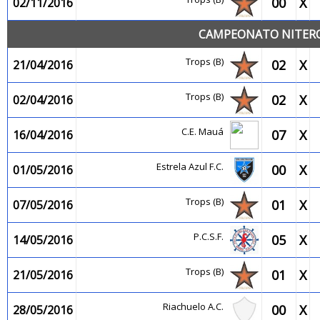
00
X
02/11/2016
CAMPEONATO NITEROI
Trops (B)
02
X
21/04/2016
Trops (B)
02
X
02/04/2016
C.E. Mauá
07
X
16/04/2016
Estrela Azul F.C.
00
X
01/05/2016
Trops (B)
01
X
07/05/2016
P.C.S.F.
05
X
14/05/2016
Trops (B)
01
X
21/05/2016
Riachuelo A.C.
00
X
28/05/2016