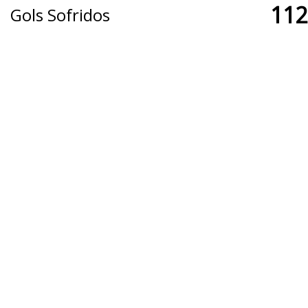
112
Gols Sofridos