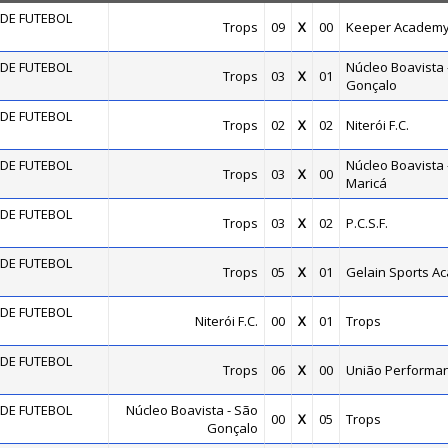
DE FUTEBOL
Trops
09
X
00
Keeper Academ
DE FUTEBOL
Núcleo Boavista 
Trops
03
X
01
Gonçalo
DE FUTEBOL
Trops
02
X
02
Niterói F.C.
DE FUTEBOL
Núcleo Boavista 
Trops
03
X
00
Maricá
DE FUTEBOL
Trops
03
X
02
P.C.S.F.
DE FUTEBOL
Trops
05
X
01
Gelain Sports A
DE FUTEBOL
Niterói F.C.
00
X
01
Trops
DE FUTEBOL
Trops
06
X
00
União Performa
DE FUTEBOL
Núcleo Boavista - São
00
X
05
Trops
Gonçalo