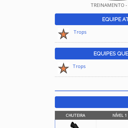
TREINAMENTO - 
EQUIPE A
Trops
EQUIPES QU
Trops
CHUTEIRA
NÍVEL 1