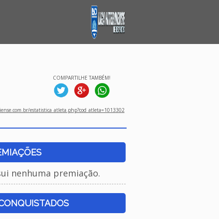
COMPARTILHE TAMBÉM!
ense.com.br/estatistica_atleta.php?cod_atleta=1013302
EMIAÇÕES
sui nenhuma premiação.
 CONQUISTADOS