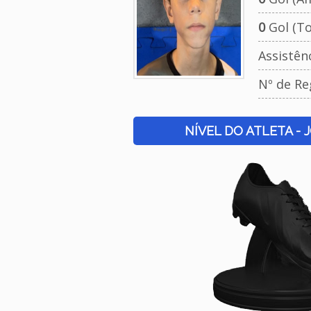
0
Gol (To
Assistên
Nº de Re
NÍVEL DO ATLETA - 