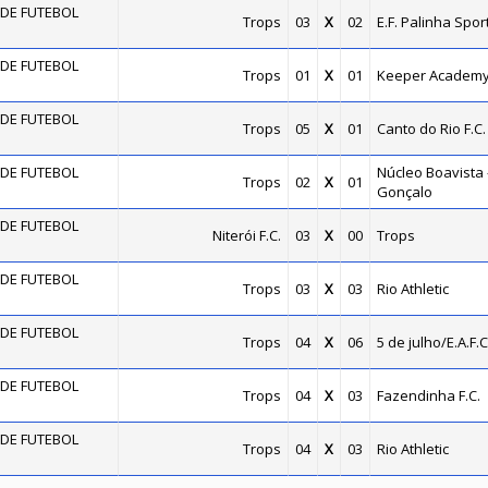
DE FUTEBOL
Trops
03
X
02
E.F. Palinha Spor
DE FUTEBOL
Trops
01
X
01
Keeper Academ
DE FUTEBOL
Trops
05
X
01
Canto do Rio F.C.
DE FUTEBOL
Núcleo Boavista 
Trops
02
X
01
Gonçalo
DE FUTEBOL
Niterói F.C.
03
X
00
Trops
DE FUTEBOL
Trops
03
X
03
Rio Athletic
DE FUTEBOL
Trops
04
X
06
5 de julho/E.A.F.C
DE FUTEBOL
Trops
04
X
03
Fazendinha F.C.
DE FUTEBOL
Trops
04
X
03
Rio Athletic