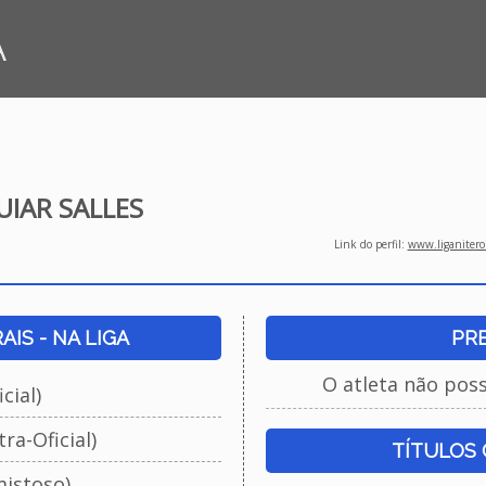
A
UIAR SALLES
Link do perfil:
www.liganiteroi
IS - NA LIGA
PR
O atleta não pos
cial)
ra-Oficial)
TÍTULOS
istoso)