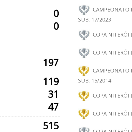
CAMPEONATO N
0
SUB. 17/2023
0
COPA NITERÓI D
+ AMISTOSOS
COPA NITERÓI D
197
CAMPEONATO N
119
SUB. 15/2014
31
COPA NITERÓI D
47
COPA NITERÓI D
515
COPA NITERÓI D