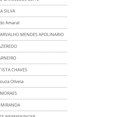
A SILVA
 do Amaral
CARVALHO MENDES APOLINARIO
AZEREDO
ARNEIRO
ISTA CHAVES
ouza Oliveia
 MORAES
 MIRANDA
ITE WERMEKINGER