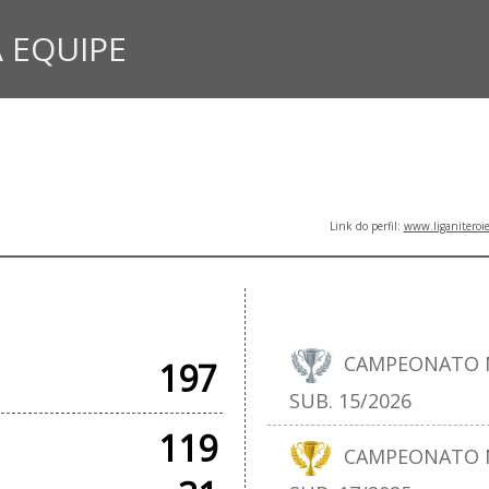
 EQUIPE
Link do perfil:
www.liganiteroi
CIAIS
T
CAMPEONATO N
197
SUB. 15/2026
119
CAMPEONATO N