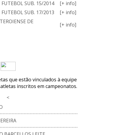
E FUTEBOL SUB. 15/2014
[+ info]
E FUTEBOL SUB. 17/2013
[+ info]
TEROIENSE DE
[+ info]
NCO ATUAL
letas que estão vinculados à equipe
 atletas inscritos em campeonatos.
<
O
EREIRA
O BARCELLOS LEITE