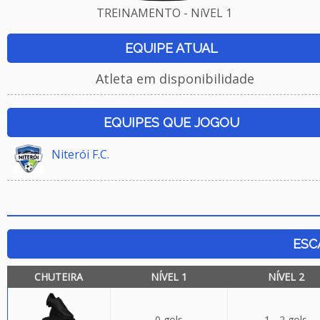
TREINAMENTO - NíVEL 1
EQUIPE ATUAL
Atleta em disponibilidade
EQUIPES QUE JOGOU
Niterói F.C.
ESC
CHUTEIRA
NÍVEL 1
NÍVEL 2
0 gols
1 - 2 gols