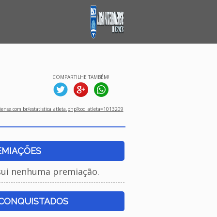
COMPARTILHE TAMBÉM!
ense.com.br/estatistica_atleta.php?cod_atleta=1013209
EMIAÇÕES
sui nenhuma premiação.
 CONQUISTADOS