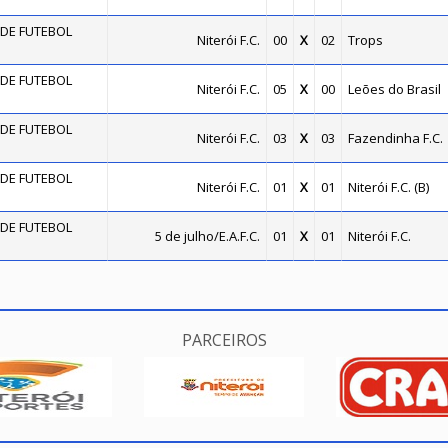
DE FUTEBOL
Niterói F.C.
00
X
02
Trops
DE FUTEBOL
Niterói F.C.
05
X
00
Leões do Brasil
DE FUTEBOL
Niterói F.C.
03
X
03
Fazendinha F.C.
DE FUTEBOL
Niterói F.C.
01
X
01
Niterói F.C. (B)
DE FUTEBOL
5 de julho/E.A.F.C.
01
X
01
Niterói F.C.
PARCEIROS