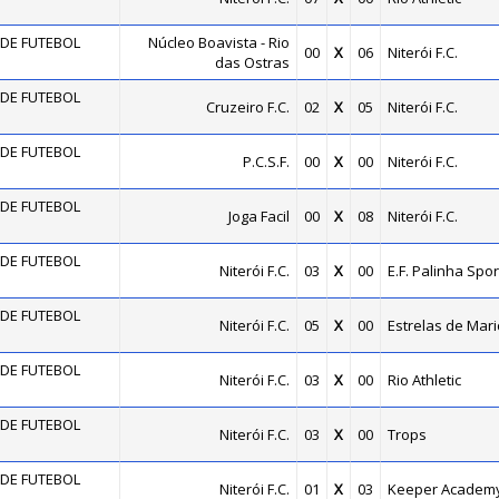
DE FUTEBOL
Núcleo Boavista - Rio
00
X
06
Niterói F.C.
das Ostras
DE FUTEBOL
Cruzeiro F.C.
02
X
05
Niterói F.C.
DE FUTEBOL
P.C.S.F.
00
X
00
Niterói F.C.
DE FUTEBOL
Joga Facil
00
X
08
Niterói F.C.
DE FUTEBOL
Niterói F.C.
03
X
00
E.F. Palinha Spor
DE FUTEBOL
Niterói F.C.
05
X
00
Estrelas de Mari
DE FUTEBOL
Niterói F.C.
03
X
00
Rio Athletic
DE FUTEBOL
Niterói F.C.
03
X
00
Trops
DE FUTEBOL
Niterói F.C.
01
X
03
Keeper Academ