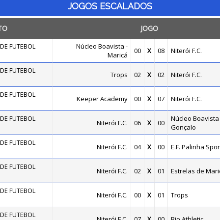
JOGOS ESCALADOS
TO
JOGO
DE FUTEBOL
Núcleo Boavista -
00
X
08
Niterói F.C.
Maricá
DE FUTEBOL
Trops
02
X
02
Niterói F.C.
DE FUTEBOL
Keeper Academy
00
X
07
Niterói F.C.
DE FUTEBOL
Núcleo Boavista
Niterói F.C.
06
X
00
Gonçalo
DE FUTEBOL
Niterói F.C.
04
X
00
E.F. Palinha Spor
DE FUTEBOL
Niterói F.C.
02
X
01
Estrelas de Mari
DE FUTEBOL
Niterói F.C.
00
X
01
Trops
DE FUTEBOL
Niterói F.C.
07
X
00
Rio Athletic