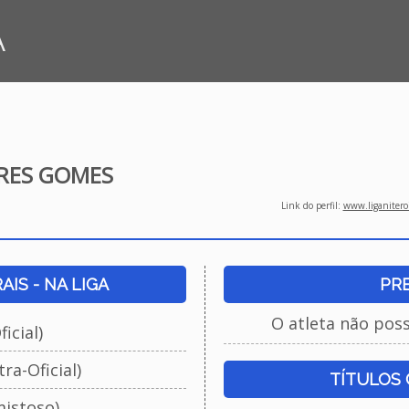
A
ARES GOMES
Link do perfil:
www.liganiteroi
IS - NA LIGA
PR
O atleta não pos
icial)
ra-Oficial)
TÍTULOS
istoso)