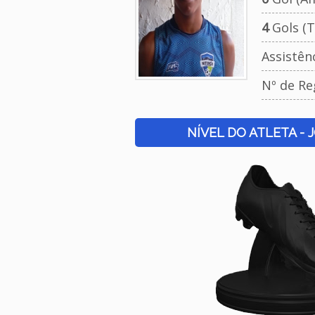
4
Gols (T
Assistên
Nº de Re
NÍVEL DO ATLETA - 