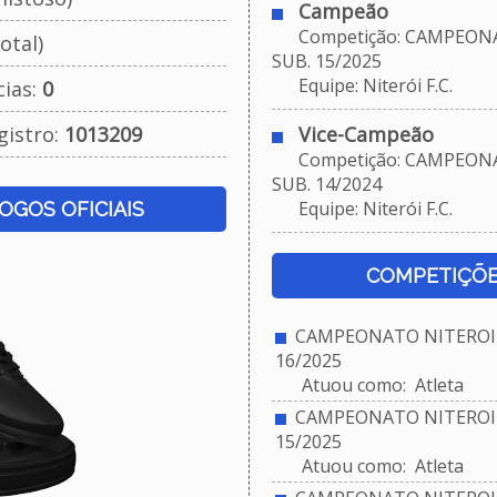
Campeão
Competição: CAMPEONA
otal)
SUB. 15/2025
Equipe: Niterói F.C.
cias:
0
gistro:
1013209
Vice-Campeão
Competição: CAMPEONA
SUB. 14/2024
Equipe: Niterói F.C.
JOGOS OFICIAIS
COMPETIÇÕE
CAMPEONATO NITEROIE
16/2025
Atuou como: Atleta
CAMPEONATO NITEROIE
15/2025
Atuou como: Atleta