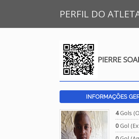
PERFIL DO ATLET
PIERRE SO
INFORMAÇÕES GERA
4
Gols (Of
0
Gol (Ext
0
Gol (Am