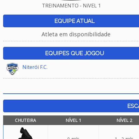
TREINAMENTO - NíVEL 1
EQUIPE ATUAL
Atleta em disponibilidade
EQUIPES QUE JOGOU
Niterói F.C.
ESC
CHUTEIRA
NÍVEL 1
NÍVEL 2
0 gols
1 - 2 gols