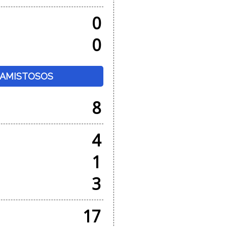
0
0
+ AMISTOSOS
8
4
1
3
17