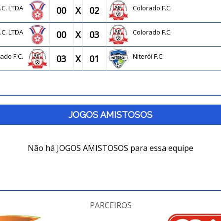
.C. LTDA
Colorado F.C.
00
X
02
.C. LTDA
Colorado F.C.
00
X
03
rado F.C.
Niterói F.C.
03
X
01
JOGOS AMISTOSOS
Não há JOGOS AMISTOSOS para essa equipe
PARCEIROS