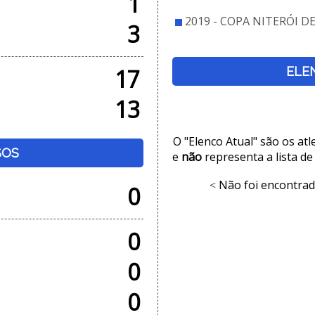
1
2019 - COPA NITERÓI D
3
17
ELE
13
O "Elenco Atual" são os at
SOS
e
não
representa a lista de
Não foi encontrad
<
0
0
0
0