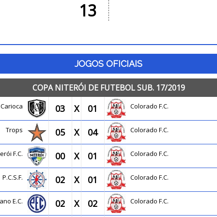
13
JOGOS OFICIAIS
COPA NITERÓI DE FUTEBOL SUB. 17/2019
co Carioca
Colorado F.C.
03
X
01
Trops
Colorado F.C.
05
X
04
terói F.C.
Colorado F.C.
00
X
01
P.C.S.F.
Colorado F.C.
02
X
01
ano E.C.
Colorado F.C.
02
X
02