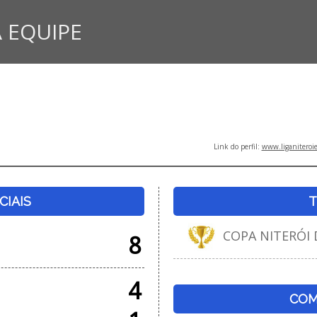
 EQUIPE
Link do perfil:
www.liganiteroi
CIAIS
T
COPA NITERÓI D
8
4
COM