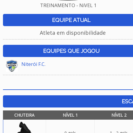
TREINAMENTO - NíVEL 1
EQUIPE ATUAL
Atleta em disponibilidade
EQUIPES QUE JOGOU
Niterói F.C.
ESC
CHUTEIRA
NÍVEL 1
NÍVEL 2
0 gols
1 - 2 gols