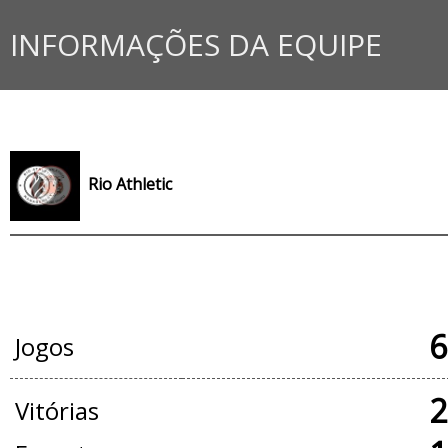
INFORMAÇÕES DA EQUIPE
Rio Athletic
JOGOS OFICIAIS
6
Jogos
2
Vitórias