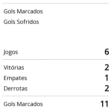
Gols Marcados
Gols Sofridos
JOGOS OFICIAIS + AMISTOSOS
6
Jogos
2
Vitórias
1
Empates
2
Derrotas
11
Gols Marcados