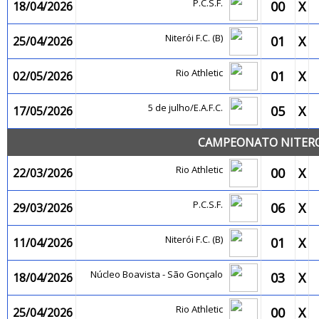
P.C.S.F.
00
X
18/04/2026
Niterói F.C. (B)
01
X
25/04/2026
Rio Athletic
01
X
02/05/2026
5 de julho/E.A.F.C.
05
X
17/05/2026
CAMPEONATO NITEROI
Rio Athletic
00
X
22/03/2026
P.C.S.F.
06
X
29/03/2026
Niterói F.C. (B)
01
X
11/04/2026
Núcleo Boavista - São Gonçalo
03
X
18/04/2026
Rio Athletic
00
X
25/04/2026