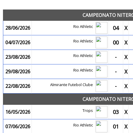
JO
CAMPEONATO NITEROI
Rio Athletic
04
X
28/06/2026
Rio Athletic
00
X
04/07/2026
Rio Athletic
-
X
23/08/2026
Rio Athletic
-
X
29/08/2026
Almirante Futebol Clube
-
X
22/08/2026
CAMPEONATO NITEROI
Trops
03
X
16/05/2026
Rio Athletic
01
X
07/06/2026