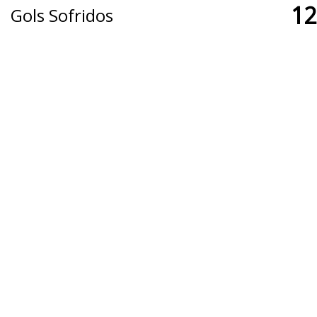
12
Gols Sofridos