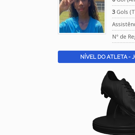
3
Gols (T
Assistên
Nº de Re
NÍVEL DO ATLETA - 