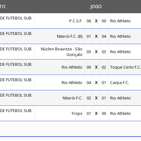
TO
JOGO
DE FUTEBOL SUB.
P.C.S.F.
06
X
00
Rio Athletic
DE FUTEBOL SUB.
Niterói F.C. (B)
01
X
04
Rio Athletic
DE FUTEBOL SUB.
Núcleo Boavista - São
03
X
03
Rio Athletic
Gonçalo
DE FUTEBOL SUB.
Rio Athletic
00
X
02
Toque Certo F.C.
DE FUTEBOL SUB.
Rio Athletic
04
X
01
Carpa F.C.
DE FUTEBOL SUB.
Niterói F.C.
02
X
01
Rio Athletic
DE FUTEBOL SUB.
Trops
01
X
00
Rio Athletic