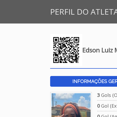
PERFIL DO ATLET
Edson Luiz M
INFORMAÇÕES GERA
3
Gols (Of
0
Gol (Ext
0
Gol (Am