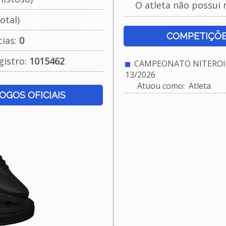
O atleta não possui 
otal)
COMPETIÇÕE
cias:
0
gistro:
1015462
CAMPEONATO NITEROIE
13/2026
Atuou como: Atleta
JOGOS OFICIAIS