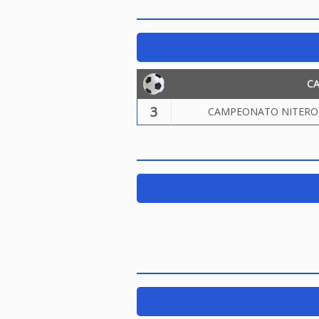
C
3
CAMPEONATO NITEROIE