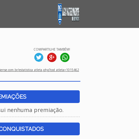
COMPARTILHE TAMBÉM!
ense.com.br/estatistica_atleta.php?cod_atleta=1015462
EMIAÇÕES
sui nenhuma premiação.
 CONQUISTADOS