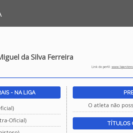
A
iguel da Silva Ferreira
Link do perfil:
www.liganiteroi
IS - NA LIGA
PR
O atleta não pos
icial)
ra-Oficial)
TÍTULOS
istoso)