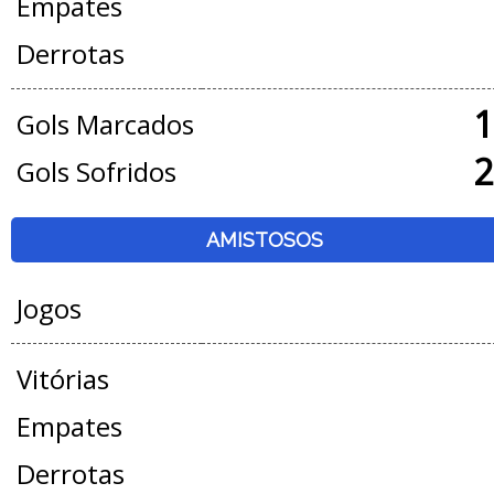
Empates
Derrotas
1
Gols Marcados
2
Gols Sofridos
AMISTOSOS
Jogos
Vitórias
Empates
Derrotas