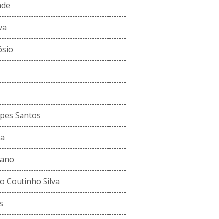
ade
va
ósio
pes Santos
ra
rano
o Coutinho Silva
s