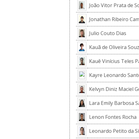
João Vitor Prata de S
Jonathan Ribeiro Ca
Julio Couto Dias
Kauã de Oliveira Sou
Kauê Vinícius Teles P
Kayre Leonardo Santo
Kelvyn Diniz Maciel G
Lara Emily Barbosa S
Lenon Fontes Rocha
Leonardo Petito da Si