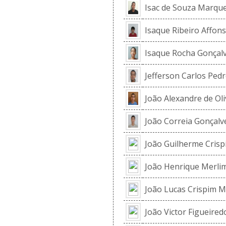
Isac de Souza Marqu
Isaque Ribeiro Affon
Isaque Rocha Gonçal
Jefferson Carlos Pedr
João Alexandre de Oli
João Correia Gonçalv
João Guilherme Crisp
João Henrique Merli
João Lucas Crispim M
João Victor Figueired