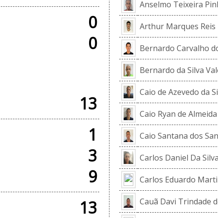
Anselmo Teixeira Pi
0
Arthur Marques Reis
0
Bernardo Carvalho do
Bernardo da Silva Va
+ AMISTOSOS
Caio de Azevedo da Si
13
Caio Ryan de Almeida
1
Caio Santana dos Sa
3
Carlos Daniel Da Silv
9
Carlos Eduardo Mart
Cauã Davi Trindade d
13