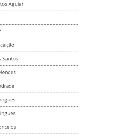
ntos Aguiar
z
ceição
s Santos
 Mendes
ndrade
ingues
ingues
oncelos