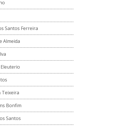
nho
s Santos Ferreira
le Almeida
lva
 Eleuterio
ntos
a Teixeira
ins Bonfim
os Santos