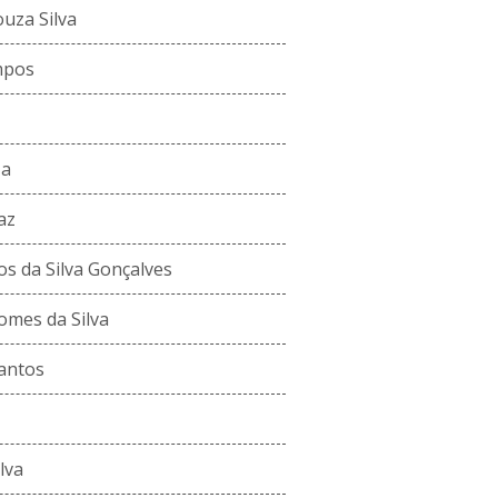
ouza Silva
mpos
za
az
s da Silva Gonçalves
omes da Silva
antos
lva