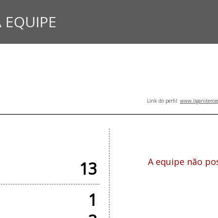
 EQUIPE
Link do perfil:
www.liganiteroi
CIAIS
T
A equipe não pos
13
1
COM