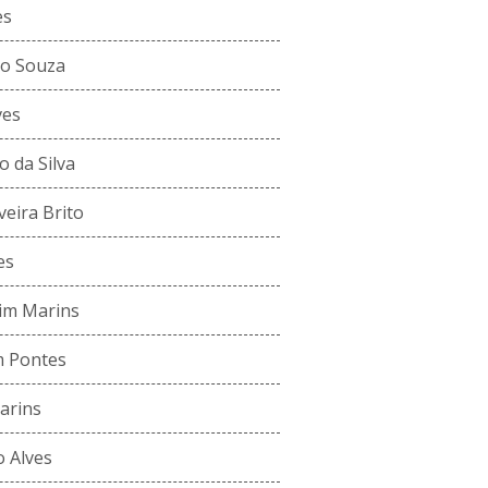
es
so Souza
ves
o da Silva
veira Brito
es
im Marins
m Pontes
arins
o Alves