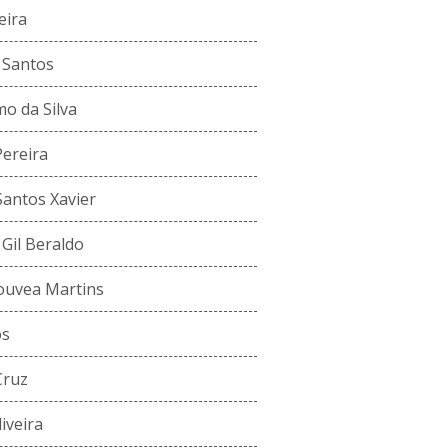
eira
s Santos
o da Silva
Pereira
antos Xavier
Gil Beraldo
ouvea Martins
os
Cruz
iveira