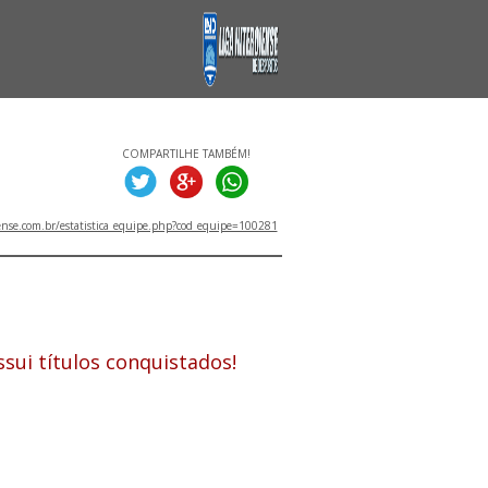
COMPARTILHE TAMBÉM!
ense.com.br/estatistica_equipe.php?cod_equipe=100281
ITULOS
sui títulos conquistados!
PETIÇÕES