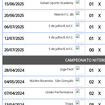
Gelain Sports Academy
01
X
15/06/2025
Niterói F.C. (B)
01
X
20/06/2025
5 de julho/E.A.F.C.
01
X
06/07/2025
5 de julho/E.A.F.C.
01
X
12/07/2025
5 de julho/E.A.F.C.
00
X
20/07/2025
CAMPEONATO NITEROI
Joga Facil
01
X
28/04/2024
Núcleo Boavista - São Gonçalo
02
X
04/05/2024
União Performance
02
X
07/04/2024
Trops
03
X
13/04/2024