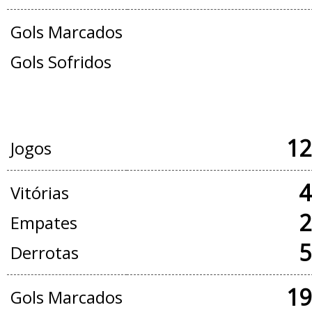
Gols Marcados
Gols Sofridos
JOGOS OFICIAIS + AMISTOSOS
12
Jogos
4
Vitórias
2
Empates
5
Derrotas
19
Gols Marcados