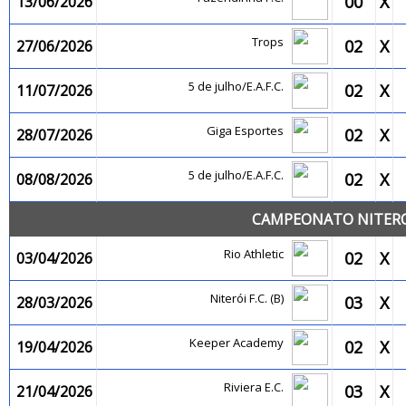
00
X
13/06/2026
Trops
02
X
27/06/2026
5 de julho/E.A.F.C.
02
X
11/07/2026
Giga Esportes
02
X
28/07/2026
5 de julho/E.A.F.C.
02
X
08/08/2026
CAMPEONATO NITEROI
Rio Athletic
02
X
03/04/2026
Niterói F.C. (B)
03
X
28/03/2026
Keeper Academy
02
X
19/04/2026
Riviera E.C.
03
X
21/04/2026