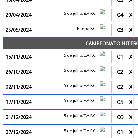
5 de julho/E.A.F.C.
04
X
20/04/2024
Niterói F.C.
03
X
25/05/2024
CAMPEONATO NITEROI
5 de julho/E.A.F.C.
01
X
15/11/2024
5 de julho/E.A.F.C.
02
X
26/10/2024
5 de julho/E.A.F.C.
02
X
02/11/2024
5 de julho/E.A.F.C.
05
X
17/11/2024
5 de julho/E.A.F.C.
00
X
01/12/2024
5 de julho/E.A.F.C.
01
X
07/12/2024