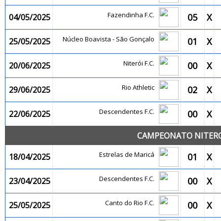
Fazendinha F.C.
05
X
04/05/2025
Núcleo Boavista - São Gonçalo
01
X
25/05/2025
Niterói F.C.
00
X
20/06/2025
Rio Athletic
02
X
29/06/2025
Descendentes F.C.
00
X
22/06/2025
CAMPEONATO NITEROI
Estrelas de Maricá
01
X
18/04/2025
Descendentes F.C.
00
X
23/04/2025
Canto do Rio F.C.
00
X
25/05/2025