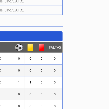
de julho/E.A.F.C.
de julho/E.A.F.C.
FALTAS
.
0
0
0
0
.
0
0
0
0
.
1
1
0
0
0
0
0
0
.
0
0
0
0