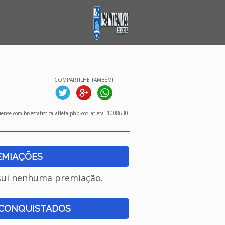
COMPARTILHE TAMBÉM!
ense.com.br/estatistica_atleta.php?cod_atleta=1008630
EMIAÇÕES
sui nenhuma premiação.
 CONQUISTADOS