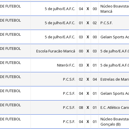
DE FUTEBOL
Núcleo Boavista 
5 de julho/E.A.F.C.
04
X
00
Maricá
DE FUTEBOL
5 de julho/E.A.F.C.
01
X
02
P.C.S.F.
DE FUTEBOL
5 de julho/E.A.F.C.
03
X
00
Gelain Sports 
DE FUTEBOL
Escola Furacão Maricá
00
X
03
5 de julho/E.A.F.C
DE FUTEBOL
Niterói F.C.
03
X
01
5 de julho/E.A.F.C
DE FUTEBOL
P.C.S.F.
02
X
04
Estrelas de Mar
DE FUTEBOL
P.C.S.F.
04
X
01
Gelain Sports 
DE FUTEBOL
P.C.S.F.
08
X
01
E.C. Atlético Car
DE FUTEBOL
Núcleo Boavista
P.C.S.F.
04
X
01
Gonçalo (B)