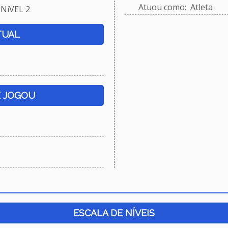
Atuou como: Atleta
NíVEL 2
TUAL
E JOGOU
ESCALA DE NÍVEIS