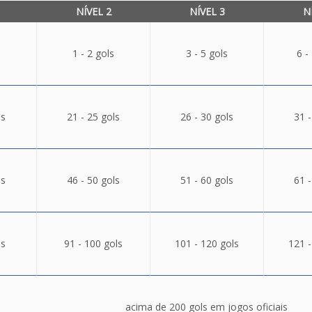
NÍVEL 2
NÍVEL 3
N
1 - 2 gols
3 - 5 gols
6 -
ls
21 - 25 gols
26 - 30 gols
31 -
ls
46 - 50 gols
51 - 60 gols
61 -
ls
91 - 100 gols
101 - 120 gols
121 -
acima de 200 gols em jogos oficiais