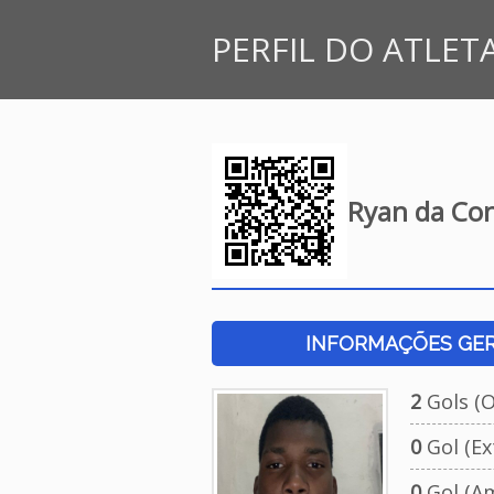
PERFIL DO ATLET
Ryan da Con
INFORMAÇÕES GERA
2
Gols (Of
0
Gol (Ext
0
Gol (Am