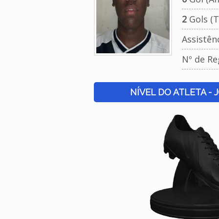
2
Gols (T
Assistên
Nº de Re
NÍVEL DO ATLETA - 