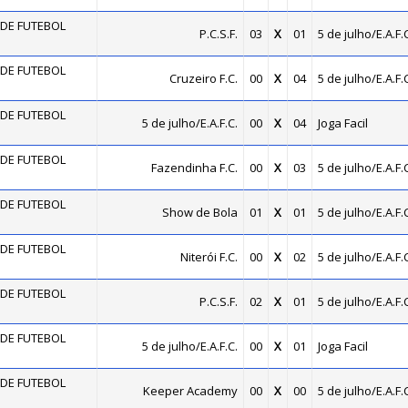
DE FUTEBOL
P.C.S.F.
03
X
01
5 de julho/E.A.F.C
DE FUTEBOL
Cruzeiro F.C.
00
X
04
5 de julho/E.A.F.C
DE FUTEBOL
5 de julho/E.A.F.C.
00
X
04
Joga Facil
DE FUTEBOL
Fazendinha F.C.
00
X
03
5 de julho/E.A.F.C
DE FUTEBOL
Show de Bola
01
X
01
5 de julho/E.A.F.C
DE FUTEBOL
Niterói F.C.
00
X
02
5 de julho/E.A.F.C
DE FUTEBOL
P.C.S.F.
02
X
01
5 de julho/E.A.F.C
DE FUTEBOL
5 de julho/E.A.F.C.
00
X
01
Joga Facil
DE FUTEBOL
Keeper Academy
00
X
00
5 de julho/E.A.F.C