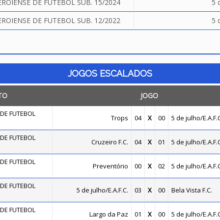
OIENSE DE FUTEBOL SUB. 15/2024
5 
OIENSE DE FUTEBOL SUB. 12/2022
5 
JOGOS ESCALADOS
TO
JOGO
DE FUTEBOL
Trops
04
X
00
5 de julho/E.A.F.C
DE FUTEBOL
Cruzeiro F.C.
04
X
01
5 de julho/E.A.F.C
DE FUTEBOL
Preventório
00
X
02
5 de julho/E.A.F.C
DE FUTEBOL
5 de julho/E.A.F.C.
03
X
00
Bela Vista F.C.
DE FUTEBOL
Largo da Paz
01
X
00
5 de julho/E.A.F.C