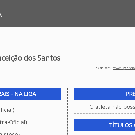
A
ceição dos Santos
Link do perfil:
www.liganiteroi
IS - NA LIGA
PR
O atleta não pos
icial)
ra-Oficial)
TÍTULOS
istoso)