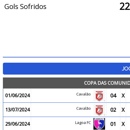
22
Gols Sofridos
JO
COPA DAS COMUNID
Cavalão
04
X
01/06/2024
Cavalão
02
X
13/07/2024
Lagoa FC
01
X
29/06/2024