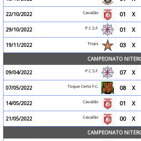
Cavalão
01
X
22/10/2022
P.C.S.F.
01
X
29/10/2022
Trops
03
X
19/11/2022
CAMPEONATO NITEROI
P.C.S.F.
07
X
09/04/2022
Toque Certo F.C.
08
X
07/05/2022
Cavalão
01
X
14/05/2022
Cavalão
00
X
21/05/2022
CAMPEONATO NITEROI