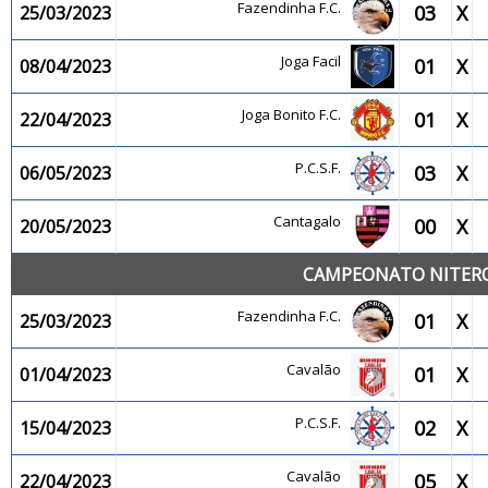
Fazendinha F.C.
03
X
25/03/2023
Joga Facil
01
X
08/04/2023
Joga Bonito F.C.
01
X
22/04/2023
P.C.S.F.
03
X
06/05/2023
Cantagalo
00
X
20/05/2023
CAMPEONATO NITEROI
Fazendinha F.C.
01
X
25/03/2023
Cavalão
01
X
01/04/2023
P.C.S.F.
02
X
15/04/2023
Cavalão
05
X
22/04/2023