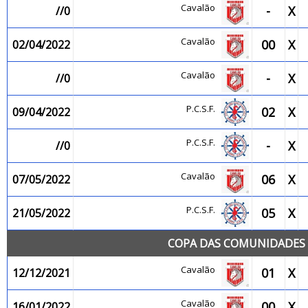
Cavalão
-
X
//0
Cavalão
00
X
02/04/2022
Cavalão
-
X
//0
P.C.S.F.
02
X
09/04/2022
P.C.S.F.
-
X
//0
Cavalão
06
X
07/05/2022
P.C.S.F.
05
X
21/05/2022
COPA DAS COMUNIDADES 
Cavalão
01
X
12/12/2021
Cavalão
00
X
16/01/2022