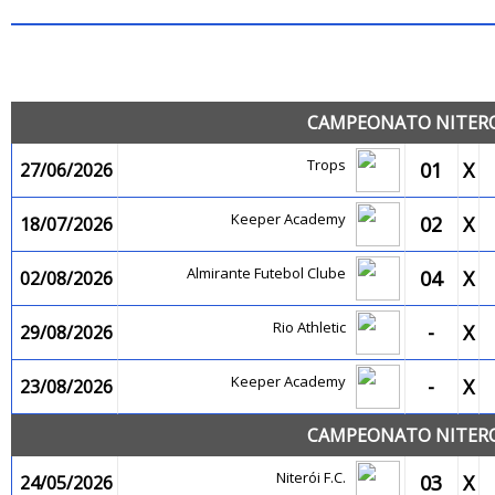
JO
CAMPEONATO NITEROI
Trops
01
X
27/06/2026
Keeper Academy
02
X
18/07/2026
Almirante Futebol Clube
04
X
02/08/2026
Rio Athletic
-
X
29/08/2026
Keeper Academy
-
X
23/08/2026
CAMPEONATO NITEROI
Niterói F.C.
03
X
24/05/2026