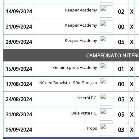
Keeper Academy
02
X
14/09/2024
Keeper Academy
00
X
21/09/2024
Keeper Academy
05
X
28/09/2024
CAMPEONATO NITEROI
Gelain Sports Academy
01
X
15/09/2024
Núcleo Boavista - São Gonçalo
00
X
17/08/2024
Niterói F.C.
05
X
24/08/2024
Bela Vista F.C.
05
X
31/08/2024
Trops
03
X
06/09/2024