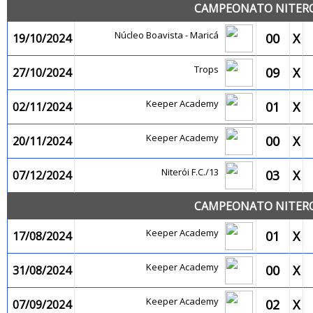
CAMPEONATO NITEROI
Núcleo Boavista - Maricá
00
X
19/10/2024
Trops
09
X
27/10/2024
Keeper Academy
01
X
02/11/2024
Keeper Academy
00
X
20/11/2024
Niterói F.C./13
03
X
07/12/2024
CAMPEONATO NITEROI
Keeper Academy
01
X
17/08/2024
Keeper Academy
00
X
31/08/2024
Keeper Academy
02
X
07/09/2024