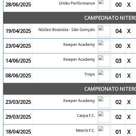
União Performance
00
X
28/06/2025
CAMPEONATO NITEROI
Núcleo Boavista - São Gonçalo
04
X
19/04/2025
Keeper Academy
00
X
23/04/2025
Keeper Academy
03
X
14/06/2025
Trops
01
X
08/06/2025
CAMPEONATO NITEROI
Keeper Academy
02
X
23/03/2025
Carpa F.C.
02
X
29/03/2025
Niterói F.C.
01
X
18/04/2025