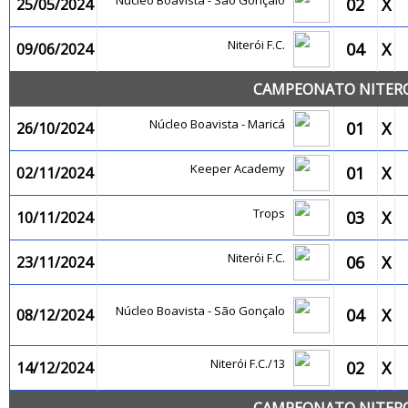
Núcleo Boavista - São Gonçalo
02
X
25/05/2024
Niterói F.C.
04
X
09/06/2024
CAMPEONATO NITEROI
Núcleo Boavista - Maricá
01
X
26/10/2024
Keeper Academy
01
X
02/11/2024
Trops
03
X
10/11/2024
Niterói F.C.
06
X
23/11/2024
Núcleo Boavista - São Gonçalo
04
X
08/12/2024
Niterói F.C./13
02
X
14/12/2024