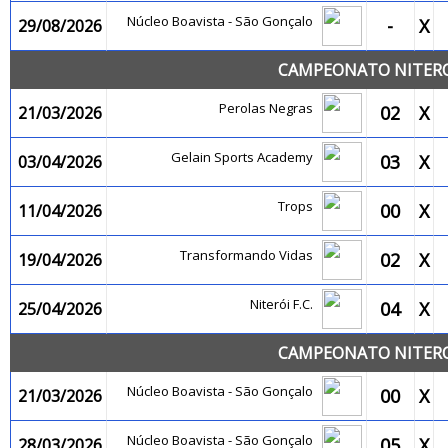
Núcleo Boavista - São Gonçalo
-
X
29/08/2026
CAMPEONATO NITEROI
Perolas Negras
02
X
21/03/2026
Gelain Sports Academy
03
X
03/04/2026
Trops
00
X
11/04/2026
Transformando Vidas
02
X
19/04/2026
Niterói F.C.
04
X
25/04/2026
CAMPEONATO NITEROI
Núcleo Boavista - São Gonçalo
00
X
21/03/2026
Núcleo Boavista - São Gonçalo
05
X
28/03/2026