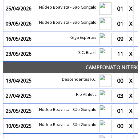
Núcleo Boavista - São Gonçalo
01
X
25/04/2026
Núcleo Boavista - São Gonçalo
01
X
09/05/2026
Giga Esportes
09
X
16/05/2026
S.C. Brazil
11
X
23/05/2026
CAMPEONATO NITEROI
Descendentes F.C.
00
X
13/04/2025
Rio Athletic
03
X
27/04/2025
Núcleo Boavista - São Gonçalo
01
X
25/05/2025
Núcleo Boavista - São Gonçalo
00
X
10/05/2025