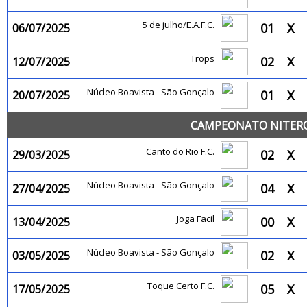
5 de julho/E.A.F.C.
01
X
06/07/2025
Trops
02
X
12/07/2025
Núcleo Boavista - São Gonçalo
01
X
20/07/2025
CAMPEONATO NITEROI
Canto do Rio F.C.
02
X
29/03/2025
Núcleo Boavista - São Gonçalo
04
X
27/04/2025
Joga Facil
00
X
13/04/2025
Núcleo Boavista - São Gonçalo
02
X
03/05/2025
Toque Certo F.C.
05
X
17/05/2025