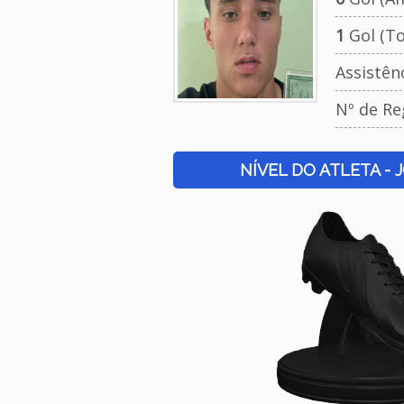
1
Gol (To
Assistên
Nº de Re
NÍVEL DO ATLETA - 