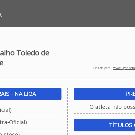
A
alho Toledo de
e
Link do perfil:
www.liganiteroi
IS - NA LIGA
PR
O atleta não pos
cial)
ra-Oficial)
TÍTULOS
istoso)