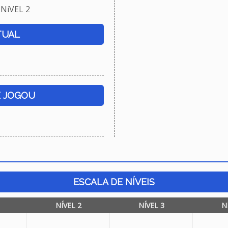
NíVEL 2
TUAL
E JOGOU
ESCALA DE NÍVEIS
NÍVEL 2
NÍVEL 3
N