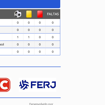
FALTAS
0
0
0
0
0
0
0
0
1
1
0
0
sil
0
0
0
0
0
0
0
0
Desenvolvido por