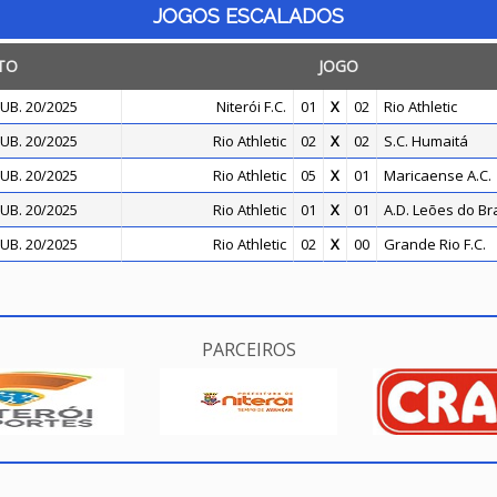
JOGOS ESCALADOS
TO
JOGO
UB. 20/2025
Niterói F.C.
01
X
02
Rio Athletic
UB. 20/2025
Rio Athletic
02
X
02
S.C. Humaitá
UB. 20/2025
Rio Athletic
05
X
01
Maricaense A.C.
UB. 20/2025
Rio Athletic
01
X
01
A.D. Leões do Bra
UB. 20/2025
Rio Athletic
02
X
00
Grande Rio F.C.
PARCEIROS