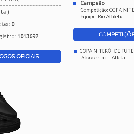
Campeão
Competição: COPA NITER
tal)
Equipe: Rio Athletic
cias:
0
COMPETIÇÕE
gistro:
1013692
COPA NITERÓI DE FUTEB
JOGOS OFICIAIS
Atuou como: Atleta