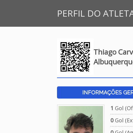
PERFIL DO ATLET
Thiago Carv
Albuquerqu
INFORMAÇÕES GERA
1
Gol (Ofi
0
Gol (Ext
0
Gol (Am