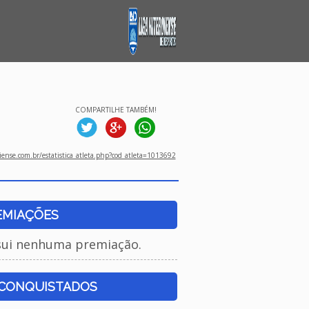
COMPARTILHE TAMBÉM!
ense.com.br/estatistica_atleta.php?cod_atleta=1013692
EMIAÇÕES
sui nenhuma premiação.
 CONQUISTADOS