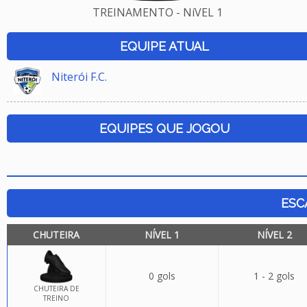
TREINAMENTO - NíVEL 1
EQUIPE ATUAL
Niterói F.C.
EQUIPES QUE JOGOU
ESC
CHUTEIRA
NÍVEL 1
NÍVEL 2
0 gols
1 - 2 gols
CHUTEIRA DE
TREINO