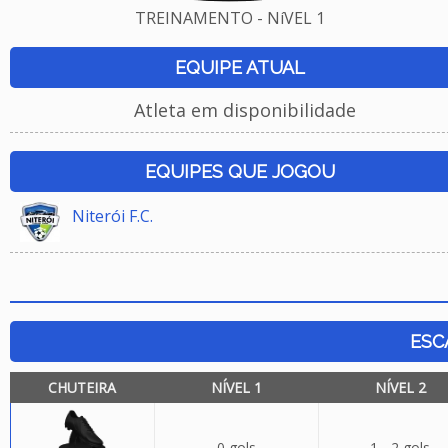
TREINAMENTO - NíVEL 1
EQUIPE ATUAL
Atleta em disponibilidade
EQUIPES QUE JOGOU
Niterói F.C.
ESC
CHUTEIRA
NÍVEL 1
NÍVEL 2
0 gols
1 - 2 gols