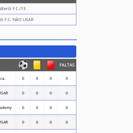
Niterói F.C./13
rói F.C. NÃO USAR
FALTAS
oca
0
0
0
0
 USAR
0
0
0
0
cademy
0
0
0
0
 USAR
0
0
0
0