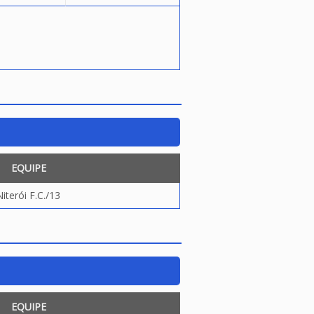
EQUIPE
Niterói F.C./13
EQUIPE