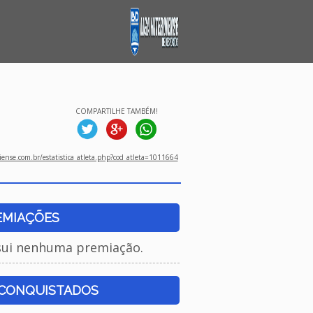
COMPARTILHE TAMBÉM!
ense.com.br/estatistica_atleta.php?cod_atleta=1011664
EMIAÇÕES
sui nenhuma premiação.
 CONQUISTADOS