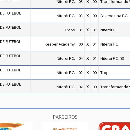
Niterói F.C.
03
X
00
Transformando 
DE FUTEBOL
Niterói F.C.
03
X
00
Fazendinha F.C.
DE FUTEBOL
Trops
01
X
01
Niterói F.C.
DE FUTEBOL
Keeper Academy
00
X
04
Niterói F.C.
DE FUTEBOL
Niterói F.C.
04
X
01
Niterói F.C. (B)
DE FUTEBOL
Niterói F.C.
02
X
00
Trops
DE FUTEBOL
Niterói F.C.
02
X
00
Transformando 
PARCEIROS