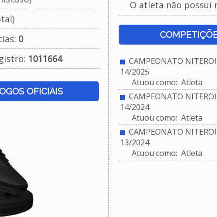
O atleta não possui 
tal)
COMPETIÇÕE
cias:
0
gistro:
1011664
CAMPEONATO NITEROIE
14/2025
Atuou como: Atleta
JOGOS OFICIAIS
CAMPEONATO NITEROIE
14/2024
Atuou como: Atleta
CAMPEONATO NITEROIE
13/2024
Atuou como: Atleta