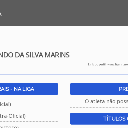
A
NDO DA SILVA MARINS
Link do perfil:
www.liganiteroi
IS - NA LIGA
PR
O atleta não pos
cial)
ra-Oficial)
TÍTULOS
istoso)