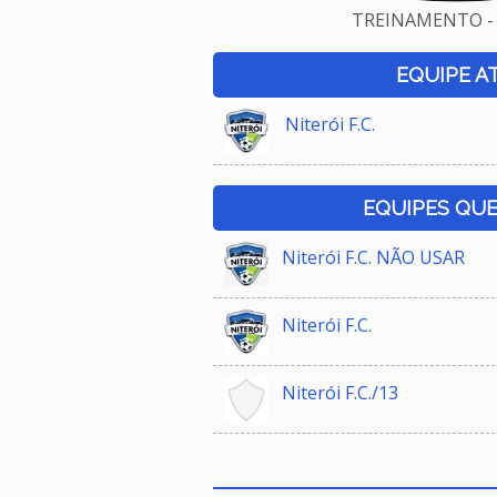
TREINAMENTO - 
EQUIPE A
Niterói F.C.
EQUIPES QU
Niterói F.C. NÃO USAR
Niterói F.C.
Niterói F.C./13