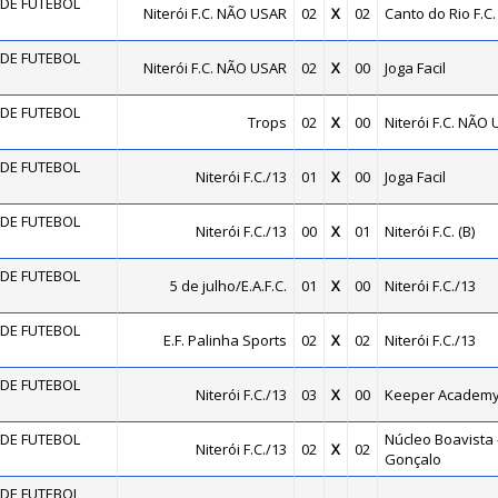
DE FUTEBOL
Niterói F.C. NÃO USAR
02
X
02
Canto do Rio F.C.
DE FUTEBOL
Niterói F.C. NÃO USAR
02
X
00
Joga Facil
DE FUTEBOL
Trops
02
X
00
Niterói F.C. NÃO
DE FUTEBOL
Niterói F.C./13
01
X
00
Joga Facil
DE FUTEBOL
Niterói F.C./13
00
X
01
Niterói F.C. (B)
DE FUTEBOL
5 de julho/E.A.F.C.
01
X
00
Niterói F.C./13
DE FUTEBOL
E.F. Palinha Sports
02
X
02
Niterói F.C./13
DE FUTEBOL
Niterói F.C./13
03
X
00
Keeper Academ
DE FUTEBOL
Núcleo Boavista 
Niterói F.C./13
02
X
02
Gonçalo
DE FUTEBOL