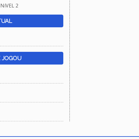
NíVEL 2
TUAL
E JOGOU