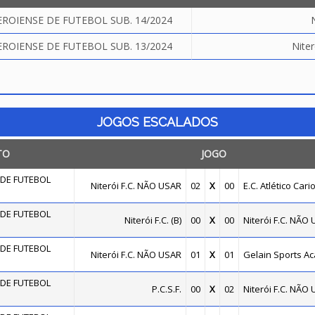
OIENSE DE FUTEBOL SUB. 14/2024
OIENSE DE FUTEBOL SUB. 13/2024
Nite
JOGOS ESCALADOS
TO
JOGO
DE FUTEBOL
Niterói F.C. NÃO USAR
02
X
00
E.C. Atlético Cari
DE FUTEBOL
Niterói F.C. (B)
00
X
00
Niterói F.C. NÃO
DE FUTEBOL
Niterói F.C. NÃO USAR
01
X
01
Gelain Sports A
DE FUTEBOL
P.C.S.F.
00
X
02
Niterói F.C. NÃO