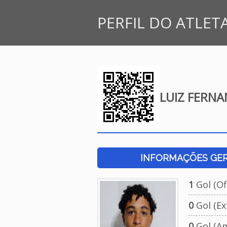
PERFIL DO ATLET
LUIZ FERNA
INFORMAÇÕES GERA
1
Gol (Ofi
0
Gol (Ext
0
Gol (Am