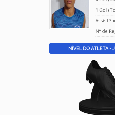
1
Gol (To
Assistên
Nº de Re
NÍVEL DO ATLETA - 