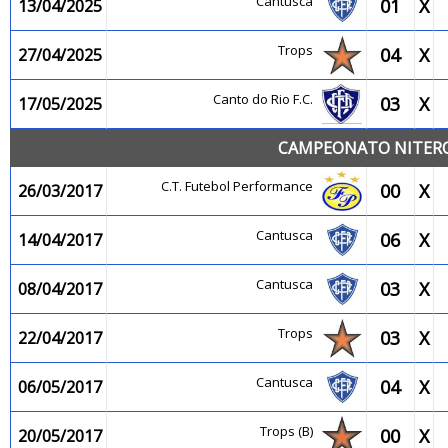
Cantusca
01
X
13/04/2025
Trops
04
X
27/04/2025
Canto do Rio F.C.
03
X
17/05/2025
CAMPEONATO NITEROI
C.T. Futebol Performance
00
X
26/03/2017
Cantusca
06
X
14/04/2017
Cantusca
03
X
08/04/2017
Trops
03
X
22/04/2017
Cantusca
04
X
06/05/2017
Trops (B)
00
X
20/05/2017