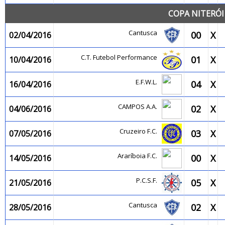
COPA NITERÓI
Cantusca
00
X
02/04/2016
C.T. Futebol Performance
01
X
10/04/2016
E.F.W.L.
04
X
16/04/2016
CAMPOS A.A.
02
X
04/06/2016
Cruzeiro F.C.
03
X
07/05/2016
Araríboia F.C.
00
X
14/05/2016
P.C.S.F.
05
X
21/05/2016
Cantusca
02
X
28/05/2016