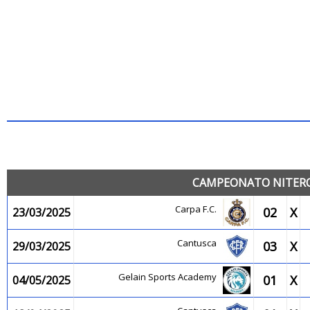
JO
CAMPEONATO NITEROI
Carpa F.C.
02
X
23/03/2025
Cantusca
03
X
29/03/2025
Gelain Sports Academy
01
X
04/05/2025