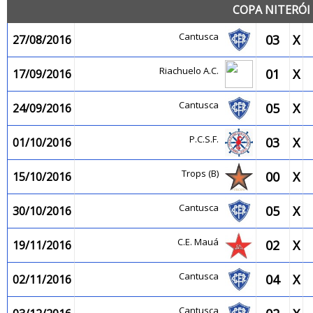
COPA NITERÓI 
Cantusca
03
X
27/08/2016
Riachuelo A.C.
01
X
17/09/2016
Cantusca
05
X
24/09/2016
P.C.S.F.
03
X
01/10/2016
Trops (B)
00
X
15/10/2016
Cantusca
05
X
30/10/2016
C.E. Mauá
02
X
19/11/2016
Cantusca
04
X
02/11/2016
Cantusca