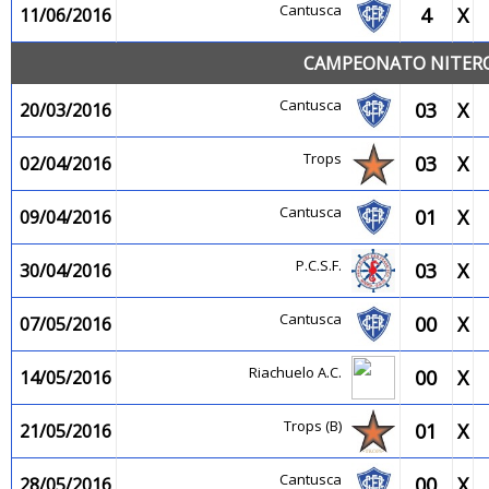
Cantusca
4
X
11/06/2016
CAMPEONATO NITEROI
Cantusca
03
X
20/03/2016
Trops
03
X
02/04/2016
Cantusca
01
X
09/04/2016
P.C.S.F.
03
X
30/04/2016
Cantusca
00
X
07/05/2016
Riachuelo A.C.
00
X
14/05/2016
Trops (B)
01
X
21/05/2016
Cantusca
00
X
28/05/2016