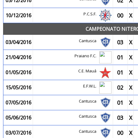
02
X
03/12/2016
P.C.S.F.
00
X
10/12/2016
CAMPEONATO NITEROI
Cantusca
03
X
03/04/2016
Praiano F.C.
01
X
21/04/2016
C.E. Mauá
01
X
01/05/2016
E.F.W.L.
02
X
15/05/2016
Cantusca
01
X
07/05/2016
Cantusca
03
X
05/06/2016
Cantusca
00
X
03/07/2016