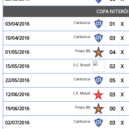
COPA NITERÓI
Cantusca
01
X
03/04/2016
Cantusca
03
X
10/04/2016
Trops (B)
04
X
01/05/2016
S.C. Brazil
02
X
15/05/2016
Cantusca
05
X
22/05/2016
C.E. Mauá
03
X
12/06/2016
Trops (B)
00
X
19/06/2016
Cantusca
03
X
02/07/2016