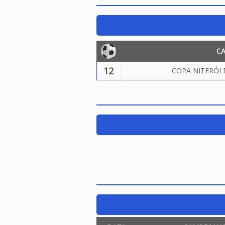
C
12
COPA NITERÓI 