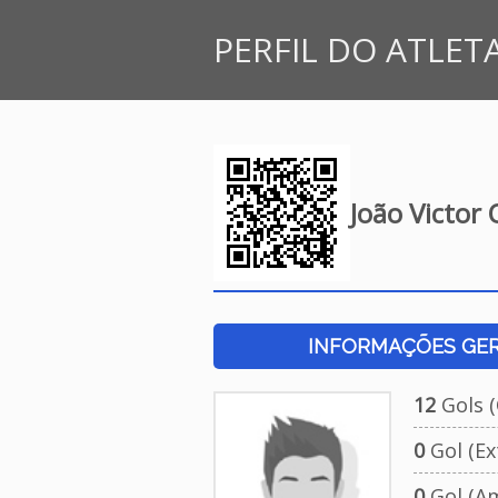
PERFIL DO ATLET
João Victor 
INFORMAÇÕES GERA
12
Gols (O
0
Gol (Ext
0
Gol (Am