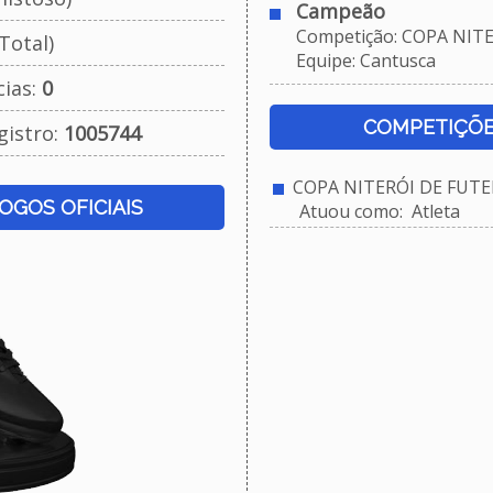
Campeão
Competição: COPA NITER
Total)
Equipe: Cantusca
cias:
0
COMPETIÇÕE
gistro:
1005744
COPA NITERÓI DE FUTE
JOGOS OFICIAIS
Atuou como: Atleta