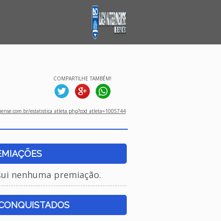
COMPARTILHE TAMBÉM!
ense.com.br/estatistica_atleta.php?cod_atleta=1005744
EMIAÇÕES
sui nenhuma premiação.
 CONQUISTADOS