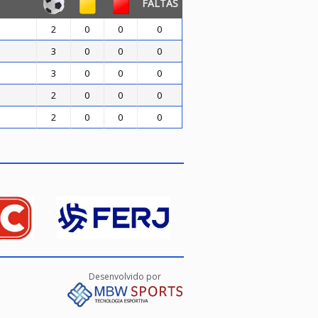
FALTAS
2
0
0
0
3
0
0
0
3
0
0
0
2
0
0
0
2
0
0
0
Desenvolvido por