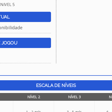
NíVEL 5
TUAL
onibilidade
E JOGOU
ESCALA DE NÍVEIS
NÍVEL 2
NÍVEL 3
N
1 - 2 gols
3 - 5 gols
6 -