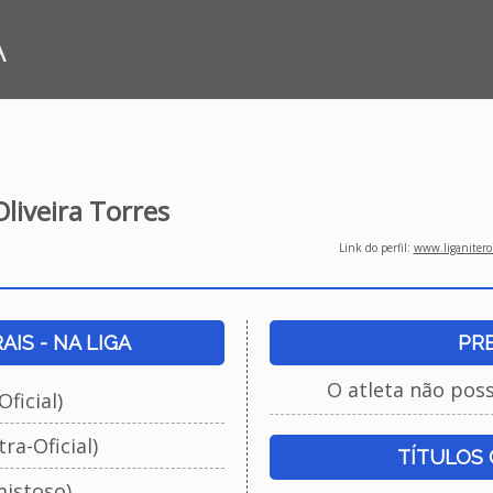
A
Oliveira Torres
Link do perfil:
www.liganiteroi
IS - NA LIGA
PR
O atleta não pos
ficial)
ra-Oficial)
TÍTULOS
istoso)