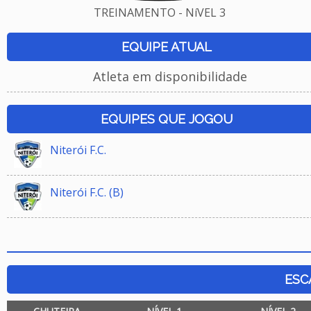
TREINAMENTO - NíVEL 3
EQUIPE ATUAL
Atleta em disponibilidade
EQUIPES QUE JOGOU
Niterói F.C.
Niterói F.C. (B)
ESC