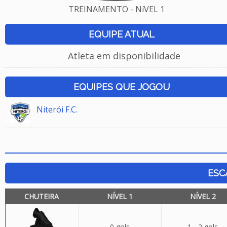
TREINAMENTO - NíVEL 1
EQUIPE ATUAL
Atleta em disponibilidade
EQUIPES QUE JOGOU
Niterói F.C.
ESC
CHUTEIRA
NÍVEL 1
NÍVEL 2
0 gols
1 - 2 gols