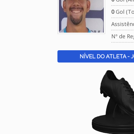
0
Gol (To
Assistên
Nº de Re
NÍVEL DO ATLETA - 