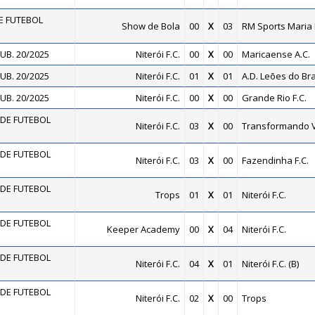
E FUTEBOL
Show de Bola
00
X
03
RM Sports Maria
UB. 20/2025
Niterói F.C.
00
X
00
Maricaense A.C.
UB. 20/2025
Niterói F.C.
01
X
01
A.D. Leões do Bra
UB. 20/2025
Niterói F.C.
00
X
00
Grande Rio F.C.
DE FUTEBOL
Niterói F.C.
03
X
00
Transformando 
DE FUTEBOL
Niterói F.C.
03
X
00
Fazendinha F.C.
DE FUTEBOL
Trops
01
X
01
Niterói F.C.
DE FUTEBOL
Keeper Academy
00
X
04
Niterói F.C.
DE FUTEBOL
Niterói F.C.
04
X
01
Niterói F.C. (B)
DE FUTEBOL
Niterói F.C.
02
X
00
Trops