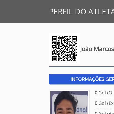
PERFIL DO ATLET
João Marcos
INFORMAÇÕES GERA
0
Gol (Ofi
0
Gol (Ext
0
Gol (Am