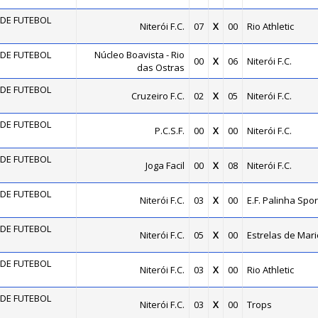
DE FUTEBOL
Niterói F.C.
07
X
00
Rio Athletic
DE FUTEBOL
Núcleo Boavista - Rio
00
X
06
Niterói F.C.
das Ostras
DE FUTEBOL
Cruzeiro F.C.
02
X
05
Niterói F.C.
DE FUTEBOL
P.C.S.F.
00
X
00
Niterói F.C.
DE FUTEBOL
Joga Facil
00
X
08
Niterói F.C.
DE FUTEBOL
Niterói F.C.
03
X
00
E.F. Palinha Spor
DE FUTEBOL
Niterói F.C.
05
X
00
Estrelas de Mari
DE FUTEBOL
Niterói F.C.
03
X
00
Rio Athletic
DE FUTEBOL
Niterói F.C.
03
X
00
Trops