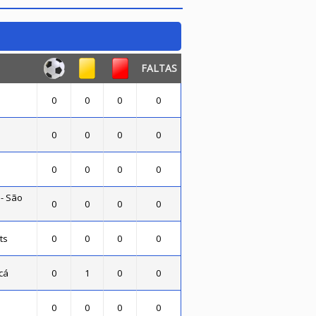
FALTAS
0
0
0
0
0
0
0
0
0
0
0
0
 - São
0
0
0
0
ts
0
0
0
0
cá
0
1
0
0
0
0
0
0