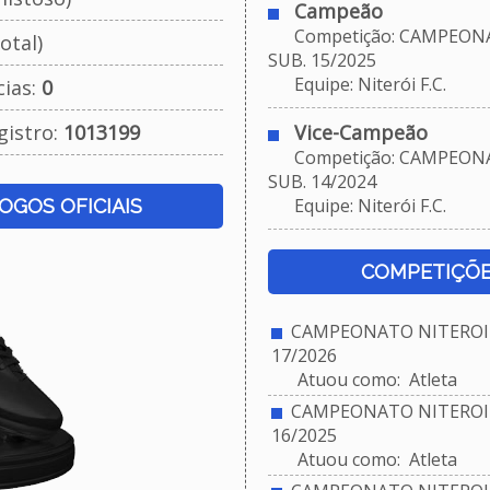
Campeão
Competição: CAMPEONA
otal)
SUB. 15/2025
Equipe: Niterói F.C.
cias:
0
gistro:
1013199
Vice-Campeão
Competição: CAMPEONA
SUB. 14/2024
Equipe: Niterói F.C.
JOGOS OFICIAIS
COMPETIÇÕE
CAMPEONATO NITEROIE
17/2026
Atuou como: Atleta
CAMPEONATO NITEROIE
16/2025
Atuou como: Atleta