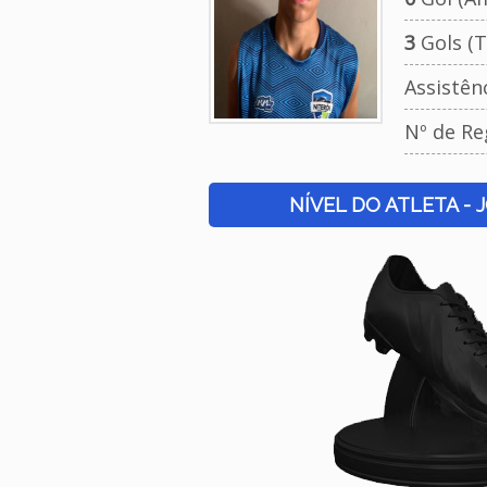
3
Gols (T
Assistên
Nº de Re
NÍVEL DO ATLETA - 