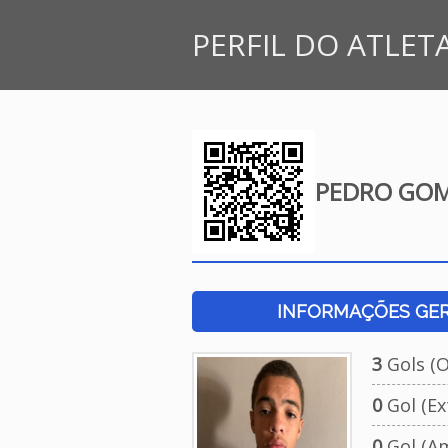
PERFIL DO ATLET
PEDRO GOM
INFORMAÇÕES GERA
3
Gols (Of
0
Gol (Ext
0
Gol (Am