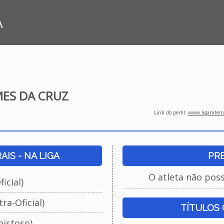
A
ES DA CRUZ
Link do perfil:
www.liganiteroi
IS - NA LIGA
PR
O atleta não pos
icial)
ra-Oficial)
TÍTULOS
istoso)