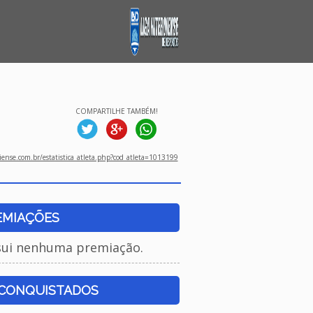
COMPARTILHE TAMBÉM!
ense.com.br/estatistica_atleta.php?cod_atleta=1013199
EMIAÇÕES
sui nenhuma premiação.
 CONQUISTADOS