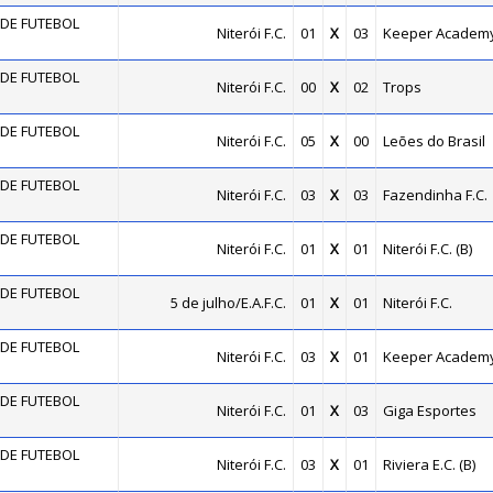
DE FUTEBOL
Niterói F.C.
01
X
03
Keeper Academ
DE FUTEBOL
Niterói F.C.
00
X
02
Trops
DE FUTEBOL
Niterói F.C.
05
X
00
Leões do Brasil
DE FUTEBOL
Niterói F.C.
03
X
03
Fazendinha F.C.
DE FUTEBOL
Niterói F.C.
01
X
01
Niterói F.C. (B)
DE FUTEBOL
5 de julho/E.A.F.C.
01
X
01
Niterói F.C.
DE FUTEBOL
Niterói F.C.
03
X
01
Keeper Academ
DE FUTEBOL
Niterói F.C.
01
X
03
Giga Esportes
DE FUTEBOL
Niterói F.C.
03
X
01
Riviera E.C. (B)