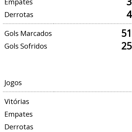
3
Empates
4
Derrotas
51
Gols Marcados
25
Gols Sofridos
AMISTOSOS
Jogos
Vitórias
Empates
Derrotas