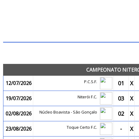
JO
CAMPEONATO NITEROI
P.C.S.F.
01
X
12/07/2026
Niterói F.C.
03
X
19/07/2026
Núcleo Boavista - São Gonçalo
02
X
02/08/2026
Toque Certo F.C.
-
X
23/08/2026