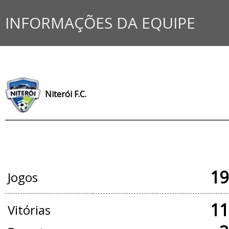
INFORMAÇÕES DA EQUIPE
Niterói F.C.
JOGOS OFICIAIS
19
Jogos
11
Vitórias