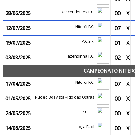
Descendentes F.C.
00
X
28/06/2025
Niterói F.C.
07
X
12/07/2025
P.C.S.F.
01
X
19/07/2025
Fazendinha F.C.
02
X
03/08/2025
CAMPEONATO NITEROI
Niterói F.C.
07
X
17/04/2025
Núcleo Boavista - Rio das Ostras
00
X
01/05/2025
P.C.S.F.
00
X
24/05/2025
Joga Facil
00
X
14/06/2025