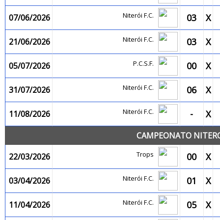
Niterói F.C.
03
X
07/06/2026
Niterói F.C.
03
X
21/06/2026
P.C.S.F.
00
X
05/07/2026
Niterói F.C.
06
X
31/07/2026
Niterói F.C.
-
X
11/08/2026
CAMPEONATO NITEROI
Trops
00
X
22/03/2026
Niterói F.C.
01
X
03/04/2026
Niterói F.C.
05
X
11/04/2026