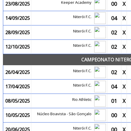
Keeper Academy
00
X
23/08/2025
Niterói F.C.
04
X
14/09/2025
Niterói F.C.
02
X
28/09/2025
Niterói F.C.
02
X
12/10/2025
CAMPEONATO NITEROI
Niterói F.C.
02
X
26/04/2025
Niterói F.C.
04
X
17/04/2025
Rio Athletic
01
X
08/05/2025
Núcleo Boavista - São Gonçalo
00
X
10/05/2025
Niterói F.C.
00
X
20/06/2025