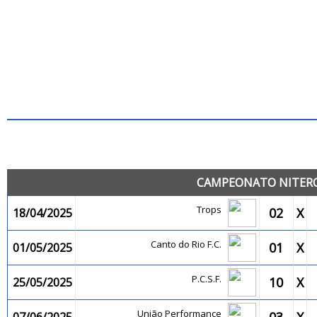
JO
CAMPEONATO NITEROI
Trops
02
X
18/04/2025
Canto do Rio F.C.
01
X
01/05/2025
P.C.S.F.
10
X
25/05/2025
União Performance