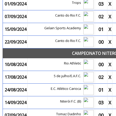
Trops
03
X
01/09/2024
Canto do Rio F.C.
02
X
07/09/2024
Gelain Sports Academy
01
X
15/09/2024
Canto do Rio F.C.
00
X
22/09/2024
CAMPEONATO NITEROI
Rio Athletic
00
X
10/08/2024
5 de julho/E.A.F.C.
02
X
17/08/2024
E.C. Atlético Carioca
01
X
24/08/2024
Niterói F.C. (B)
03
X
14/09/2024
Tomaz Dadinho
00
X
07/09/2024