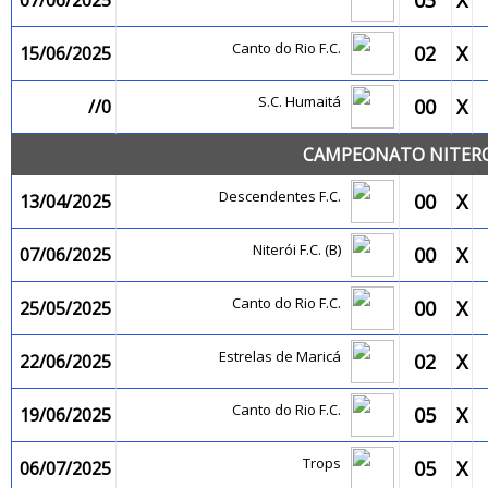
03
X
07/06/2025
Canto do Rio F.C.
02
X
15/06/2025
S.C. Humaitá
00
X
//0
CAMPEONATO NITEROI
Descendentes F.C.
00
X
13/04/2025
Niterói F.C. (B)
00
X
07/06/2025
Canto do Rio F.C.
00
X
25/05/2025
Estrelas de Maricá
02
X
22/06/2025
Canto do Rio F.C.
05
X
19/06/2025
Trops
05
X
06/07/2025