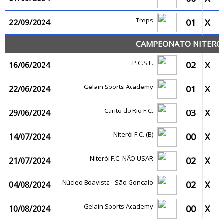
Trops
01
X
22/09/2024
CAMPEONATO NITEROI
P.C.S.F.
02
X
16/06/2024
Gelain Sports Academy
01
X
22/06/2024
Canto do Rio F.C.
03
X
29/06/2024
Niterói F.C. (B)
00
X
14/07/2024
Niterói F.C. NÃO USAR
02
X
21/07/2024
Núcleo Boavista - São Gonçalo
02
X
04/08/2024
Gelain Sports Academy
00
X
10/08/2024