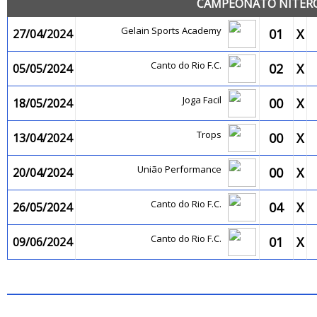
CAMPEONATO NITEROI
Gelain Sports Academy
01
X
27/04/2024
Canto do Rio F.C.
02
X
05/05/2024
Joga Facil
00
X
18/05/2024
Trops
00
X
13/04/2024
União Performance
00
X
20/04/2024
Canto do Rio F.C.
04
X
26/05/2024
Canto do Rio F.C.
01
X
09/06/2024