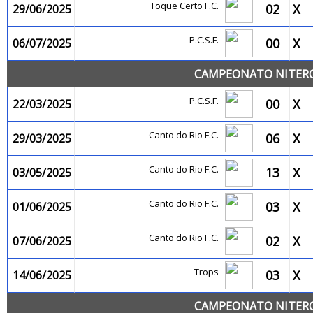
Toque Certo F.C.
02
X
29/06/2025
P.C.S.F.
00
X
06/07/2025
CAMPEONATO NITEROI
P.C.S.F.
00
X
22/03/2025
Canto do Rio F.C.
06
X
29/03/2025
Canto do Rio F.C.
13
X
03/05/2025
Canto do Rio F.C.
03
X
01/06/2025
Canto do Rio F.C.
02
X
07/06/2025
Trops
03
X
14/06/2025
CAMPEONATO NITEROI