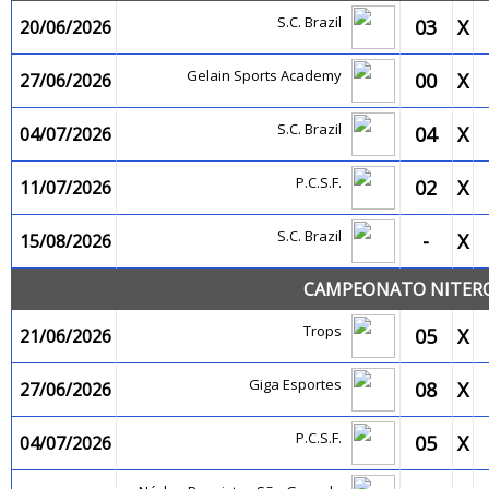
S.C. Brazil
03
X
20/06/2026
Gelain Sports Academy
00
X
27/06/2026
S.C. Brazil
04
X
04/07/2026
P.C.S.F.
02
X
11/07/2026
S.C. Brazil
-
X
15/08/2026
CAMPEONATO NITEROI
Trops
05
X
21/06/2026
Giga Esportes
08
X
27/06/2026
P.C.S.F.
05
X
04/07/2026