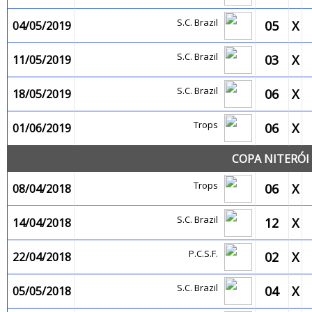
S.C. Brazil
05
X
04/05/2019
S.C. Brazil
03
X
11/05/2019
S.C. Brazil
06
X
18/05/2019
Trops
06
X
01/06/2019
COPA NITERÓI 
Trops
06
X
08/04/2018
S.C. Brazil
12
X
14/04/2018
P.C.S.F.
02
X
22/04/2018
S.C. Brazil
04
X
05/05/2018