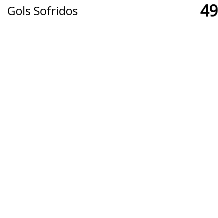
49
Gols Sofridos