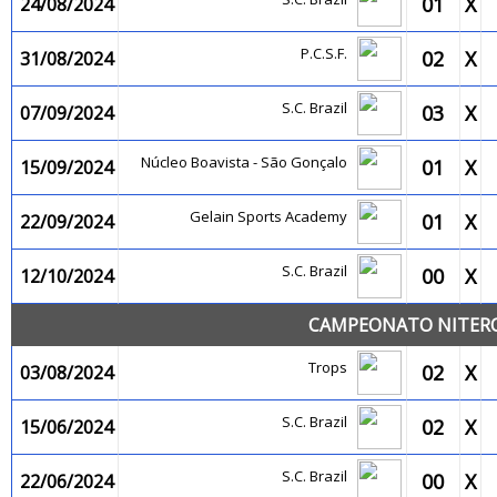
01
X
24/08/2024
P.C.S.F.
02
X
31/08/2024
S.C. Brazil
03
X
07/09/2024
Núcleo Boavista - São Gonçalo
01
X
15/09/2024
Gelain Sports Academy
01
X
22/09/2024
S.C. Brazil
00
X
12/10/2024
CAMPEONATO NITEROI
Trops
02
X
03/08/2024
S.C. Brazil
02
X
15/06/2024
S.C. Brazil
00
X
22/06/2024