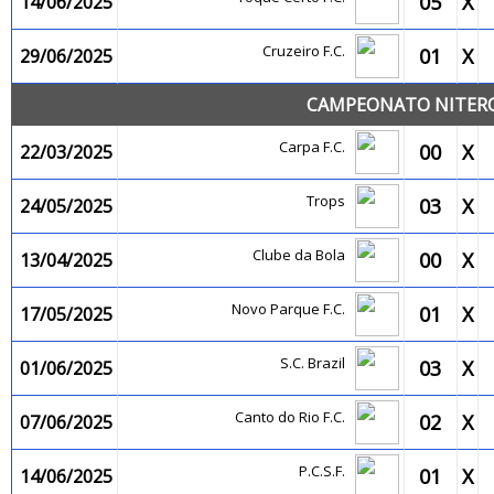
05
X
14/06/2025
Cruzeiro F.C.
01
X
29/06/2025
CAMPEONATO NITEROI
Carpa F.C.
00
X
22/03/2025
Trops
03
X
24/05/2025
Clube da Bola
00
X
13/04/2025
Novo Parque F.C.
01
X
17/05/2025
S.C. Brazil
03
X
01/06/2025
Canto do Rio F.C.
02
X
07/06/2025
P.C.S.F.
01
X
14/06/2025