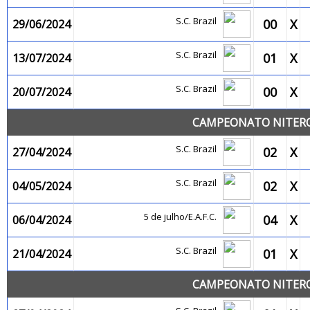
S.C. Brazil
00
X
29/06/2024
S.C. Brazil
01
X
13/07/2024
S.C. Brazil
00
X
20/07/2024
CAMPEONATO NITEROI
S.C. Brazil
02
X
27/04/2024
S.C. Brazil
02
X
04/05/2024
5 de julho/E.A.F.C.
04
X
06/04/2024
S.C. Brazil
01
X
21/04/2024
CAMPEONATO NITEROI