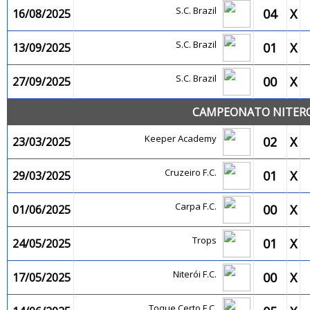
S.C. Brazil
04
X
16/08/2025
S.C. Brazil
01
X
13/09/2025
S.C. Brazil
00
X
27/09/2025
CAMPEONATO NITEROI
Keeper Academy
02
X
23/03/2025
Cruzeiro F.C.
01
X
29/03/2025
Carpa F.C.
00
X
01/06/2025
Trops
01
X
24/05/2025
Niterói F.C.
00
X
17/05/2025
Toque Certo F.C.