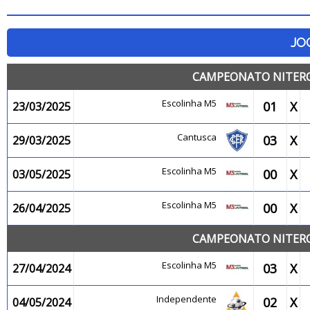
JO
CAMPEONATO NITEROI
Escolinha M5
01
X
23/03/2025
Cantusca
03
X
29/03/2025
Escolinha M5
00
X
03/05/2025
Escolinha M5
00
X
26/04/2025
CAMPEONATO NITEROI
Escolinha M5
03
X
27/04/2024
Independente
02
X
04/05/2024