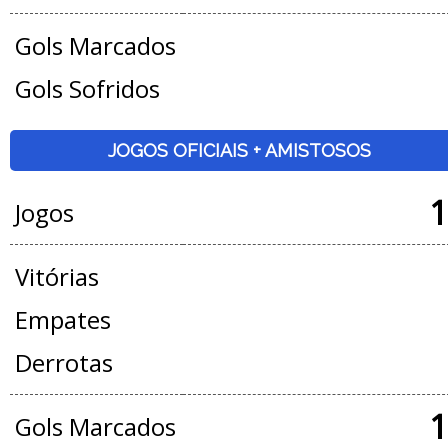
Gols Marcados
Gols Sofridos
JOGOS OFICIAIS + AMISTOSOS
1
Jogos
Vitórias
Empates
Derrotas
1
Gols Marcados