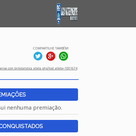
COMPARTILHE TAMBÉM!
ense.com.br/estatistica_atleta.php?cod_atleta=1001674
EMIAÇÕES
sui nenhuma premiação.
 CONQUISTADOS