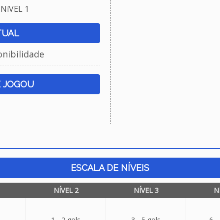
NíVEL 1
TUAL
onibilidade
E JOGOU
ESCALA DE NÍVEIS
NÍVEL 2
NÍVEL 3
N
1 - 2 gols
3 - 5 gols
6 -