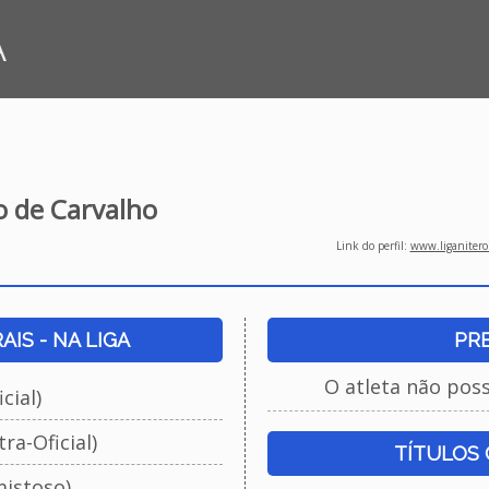
A
o de Carvalho
Link do perfil:
www.liganiteroi
IS - NA LIGA
PR
O atleta não pos
cial)
ra-Oficial)
TÍTULOS
istoso)