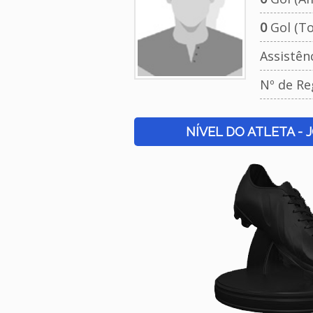
0
Gol (To
Assistên
Nº de Re
NÍVEL DO ATLETA - 