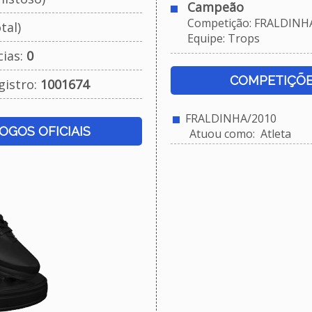
Campeão
Competição: FRALDINHA
tal)
Equipe: Trops
cias:
0
COMPETIÇÕE
gistro:
1001674
FRALDINHA/2010
JOGOS OFICIAIS
Atuou como: Atleta